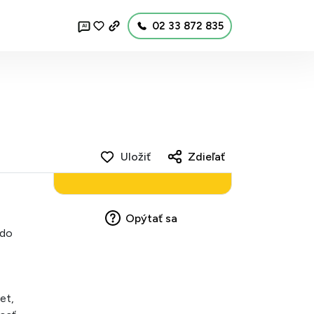
02 33 872 835
AI
Uložiť
Zdieľať
Opýtať sa
 do
et,