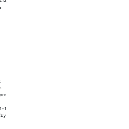
osť,
a
;
a
 pre
 1+1
žby