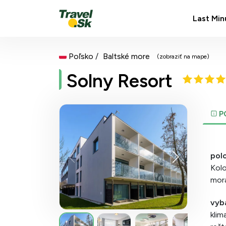
Last Min
Poľsko
Baltské more
(zobraziť na mape)
Solny Resort
P
pol
Kolo
mora
vyb
klim