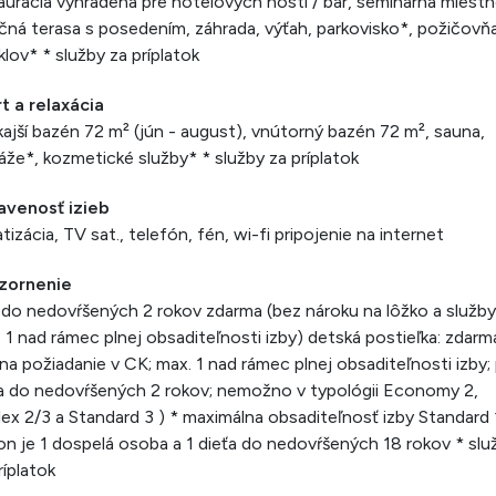
aurácia vyhradená pre hotelových hostí / bar, seminárna miestn
čná terasa s posedením, záhrada, výťah, parkovisko*, požičovň
klov* * služby za príplatok
t a relaxácia
ajší bazén 72 m² (jún - august), vnútorný bazén 72 m², sauna,
že*, kozmetické služby* * služby za príplatok
avenosť izieb
atizácia, TV sat., telefón, fén, wi-fi pripojenie na internet
zornenie
 do nedovŕšených 2 rokov zdarma (bez nároku na lôžko a služby
 1 nad rámec plnej obsaditeľnosti izby) detská postieľka: zdarm
 na požiadanie v CK; max. 1 nad rámec plnej obsaditeľnosti izby;
a do nedovŕšených 2 rokov; nemožno v typológii Economy 2,
ex 2/3 a Standard 3 ) * maximálna obsaditeľnosť izby Standard
on je 1 dospelá osoba a 1 dieťa do nedovŕšených 18 rokov * slu
ríplatok