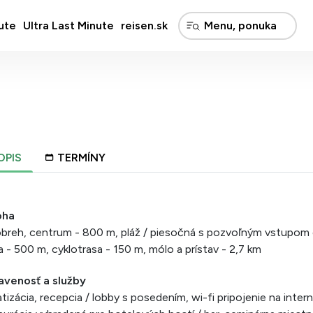
ute
Ultra Last Minute
reisen.sk
OPIS
TERMÍNY
oha
breh, centrum - 800 m, pláž / piesočná s pozvoľným vstupom
 - 500 m, cyklotrasa - 150 m, mólo a prístav - 2,7 km
avenosť a služby
atizácia, recepcia / lobby s posedením, wi-fi pripojenie na intern