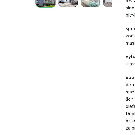
rešt
slne
bicy
špor
vonk
masá
vyb
klim
upo
deti
max.
(len
dieť
Dupl
balk
za p