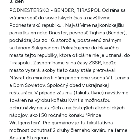
3. deň
PODNESTERSKO - BENDER, TIRASPOL Od rána sa
vrátime späť do sovietskych čias a navštívime
Podnesterskú republiku . Najvštívime najikonickejšiu
pamiatku pri rieke Dnester, pevnosť Tighina (Bender),
pochádzajúca zo 16. storočia, postavenú známym
sultánom Sulejmanom. Pokračujeme do hlavného
mesta tejto republiky, ktorá oficiálne nie je uznaná, do
Tiraspolu . Zaspomíname si na časy ZSSR, keďže
mesto vyzerá, akoby tieto časy stále pretrvávali.
Návrat do minulosti nám pripomenie socha V.I. Lenina
a Dom Sovietov. Spoločný obed v ukrajinskej
reštaurácii. V prípade záujmu (fakultatívne) navštívime
továreň na výrobu koňaku Kvint s možnosťou
ochutnávky najstarších a najčistejších alkoholických
nápojov, ako i 50 ročného koňaku "Prince
Wittgenstein". Pre gurmánov je tu fakultatívna
možnosť ochutnať 2 druhy čierneho kaviáru na farme
Aquatir Sturgeon.