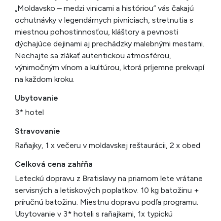
„Moldavsko – medzi vinicami a históriou“ vás čakajú
ochutnávky v legendárnych pivniciach, stretnutia s
miestnou pohostinnosťou, kláštory a pevnosti
dýchajúce dejinami aj prechádzky malebnými mestami.
Nechajte sa zlákať autentickou atmosférou,
výnimočným vínom a kultúrou, ktorá príjemne prekvapí
na každom kroku.
Ubytovanie
3* hotel
Stravovanie
Raňajky, 1 x večeru v moldavskej reštaurácii, 2 x obed
Celková cena zahŕňa
Leteckú dopravu z Bratislavy na priamom lete vrátane
servisných a letiskových poplatkov. 10 kg batožinu +
príručnú batožinu. Miestnu dopravu podľa programu.
Ubytovanie v 3* hoteli s raňajkami, 1x typickú