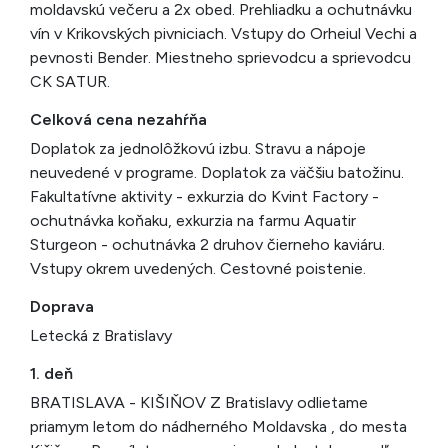
moldavskú večeru a 2x obed. Prehliadku a ochutnávku
vín v Krikovských pivniciach. Vstupy do Orheiul Vechi a
pevnosti Bender. Miestneho sprievodcu a sprievodcu
CK SATUR.
Celková cena nezahŕňa
Doplatok za jednolôžkovú izbu. Stravu a nápoje
neuvedené v programe. Doplatok za väčšiu batožinu.
Fakultatívne aktivity - exkurzia do Kvint Factory -
ochutnávka koňaku, exkurzia na farmu Aquatir
Sturgeon - ochutnávka 2 druhov čierneho kaviáru.
Vstupy okrem uvedených. Cestovné poistenie.
Doprava
Letecká z Bratislavy
1. deň
BRATISLAVA - KIŠIŇOV Z Bratislavy odlietame
priamym letom do nádherného Moldavska , do mesta