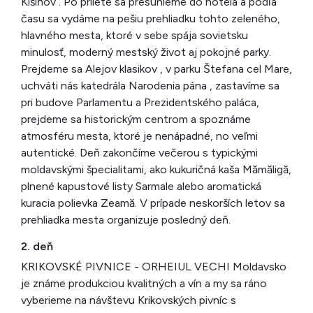
Kišiňov . Po prílete sa presunieme do hotela a podľa
času sa vydáme na pešiu prehliadku tohto zeleného,
hlavného mesta, ktoré v sebe spája sovietsku
minulosť, moderný mestský život aj pokojné parky.
Prejdeme sa Alejov klasikov , v parku Štefana cel Mare,
uchváti nás katedrála Narodenia pána , zastavíme sa
pri budove Parlamentu a Prezidentského paláca,
prejdeme sa historickým centrom a spoznáme
atmosféru mesta, ktoré je nenápadné, no veľmi
autentické. Deň zakončíme večerou s typickými
moldavskými špecialitami, ako kukuričná kaša Mămăligă,
plnené kapustové listy Sarmale alebo aromatická
kuracia polievka Zeamă. V prípade neskorších letov sa
prehliadka mesta organizuje posledný deň.
2. deň
KRIKOVSKÉ PIVNICE - ORHEIUL VECHI Moldavsko
je známe produkciou kvalitných a vín a my sa ráno
vyberieme na návštevu Krikovských pivníc s