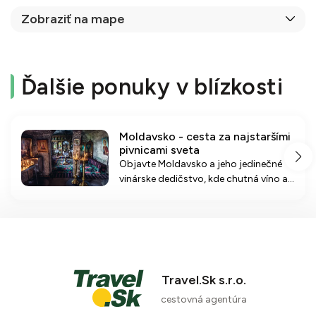
Zobraziť na mape
Ďalšie ponuky v blízkosti
Moldavsko - cesta za najstaršími
pivnicami sveta
Objavte Moldavsko a jeho jedinečné
vinárske dedičstvo, kde chutná víno a
sú obdivuhodné historické pivnice.
Prežite nezabudnuteľný zážitok
spojený s ochutnávkami a kultúrou
regiónu.
Travel.Sk s.r.o.
cestovná agentúra