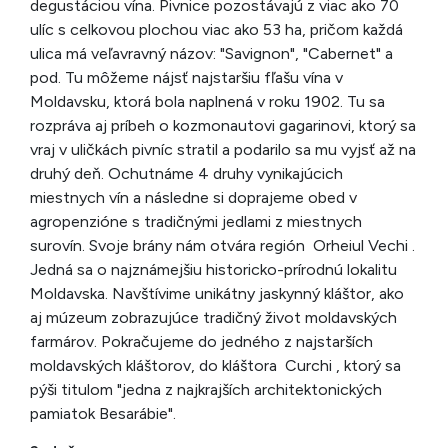
degustáciou vína. Pivnice pozostávajú z viac ako 70
ulíc s celkovou plochou viac ako 53 ha, pričom každá
ulica má veľavravný názov: "Savignon", "Cabernet" a
pod. Tu môžeme nájsť najstaršiu fľašu vína v
Moldavsku, ktorá bola naplnená v roku 1902. Tu sa
rozpráva aj príbeh o kozmonautovi gagarinovi, ktorý sa
vraj v uličkách pivníc stratil a podarilo sa mu vyjsť až na
druhý deň. Ochutnáme 4 druhy vynikajúcich
miestnych vín a následne si doprajeme obed v
agropenzióne s tradičnými jedlami z miestnych
surovín. Svoje brány nám otvára región Orheiul Vechi .
Jedná sa o najznámejšiu historicko-prírodnú lokalitu
Moldavska. Navštívime unikátny jaskynný kláštor, ako
aj múzeum zobrazujúce tradičný život moldavských
farmárov. Pokračujeme do jedného z najstarších
moldavských kláštorov, do kláštora Curchi , ktorý sa
pýši titulom "jedna z najkrajších architektonických
pamiatok Besarábie".