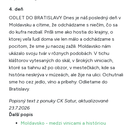
4. deň
ODLET DO BRATISLAVY Dnes je náš posledný deň v
Moldavsku a cítime, že odchádzame s niečím, čo sa
do kufra nezbalí. Prišli sme ako hostia do krajiny, o
ktorej veľa ľudí doma vie len málo a odchádzame s
pocitom, že sme ju naozaj zažili. Moldavsko nám
ukázalo svoju tvár v rôznych podobách. V tichu
kláštorov vytesaných do skál, v širokých viniciach,
ktoré sa tiahnu až po obzor, v mestečkách, kde sa
história neskrýva v múzeách, ale žije na ulici. Ochutnali
sme ho cez jedlo, víno a príbehy. Odlietame do
Bratislavy.
Popisný text z ponuky CK Satur, aktualizované
23.7.2026
Ďalší popis
Moldavsko - medzi vinicami a históriou