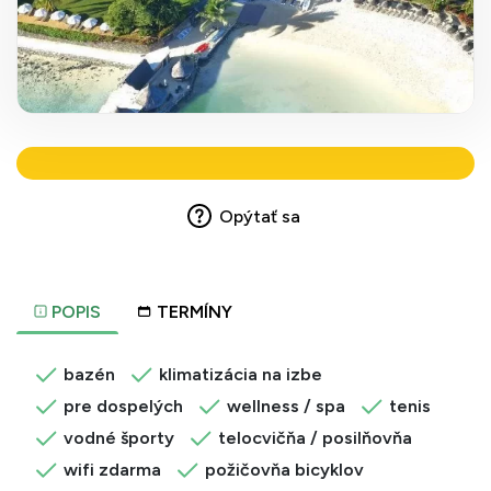
Opýtať sa
POPIS
TERMÍNY
bazén
klimatizácia na izbe
pre dospelých
wellness / spa
tenis
vodné športy
telocvičňa / posilňovňa
wifi zdarma
požičovňa bicyklov