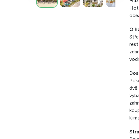
Pláž
Hote
oceá
O h
Stře
rest
zdar
vodn
Dos
Poko
dvě
vyba
zahr
koup
klim
Str