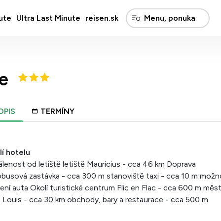
ute
Ultra Last Minute
reisen.sk
ne
OPIS
TERMÍNY
í hotelu
lenost od letiště letiště Mauricius - cca 46 km Doprava
busová zastávka - cca 300 m stanoviště taxi - cca 10 m možn
ení auta Okolí turistické centrum Flic en Flac - cca 600 m měs
 Louis - cca 30 km obchody, bary a restaurace - cca 500 m