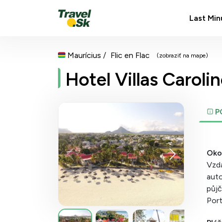
Last Min
Maurícius
Flic en Flac
(zobraziť na mape)
Hotel Villas Caroli
P
Okol
Vzdá
auto
půjč
Port