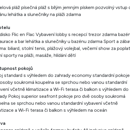
lová pláž písečná pláž s bílým jemným pískem pozvolný vstup 
nu lehátka a slunečníky na pláži zdarma
otelu
disko Flic en Flac Vybavení lobby s recepcí trezor zdarma bazé
aurace a bar lehátka a slunečníky u bazénu zdarma Sport a zába
ma: biliard, stolní tenis, plážový volejbal, večerní show za poplat
í sporty na pláži, masáže, hlídání dětí
tupnost pokojů
j standard s výhledem do zahrady economy standardní pokoje
 osoby soukromá koupelna se sprchou nebo vanou standardní
vení včetně klimatizace a Wi-Fi terasa či balkon s výhledem do
ady Pokoj superior seafront pokoje pro dvě osoby soukromá
elna se sprchou nebo vanou standardní vybavení včetně
atizace a Wi-Fi terasa či balkon s výhledem na oceán
ava