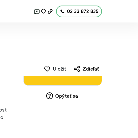
02 33 872 835
AI
Uložiť
Zdieľať
Opýtať sa
ost
to