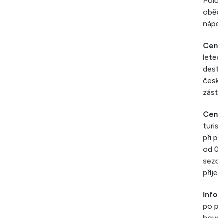
Polo
oběd
náp
Cen
lete
dest
česk
zást
Cen
turi
při 
od 0
sezo
příj
Inf
po p
hovo