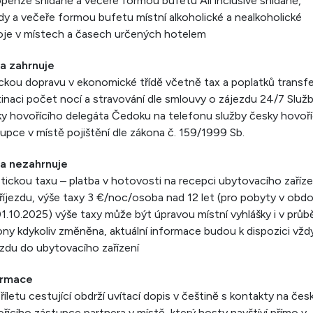
penze snídaně a večeře formou bufetu All inclusive snídaně,
y a večeře formou bufetu místní alkoholické a nealkoholické
oje v místech a časech určených hotelem
a zahrnuje
ckou dopravu v ekonomické třídě včetně tax a poplatků transfe
inaci počet nocí a stravování dle smlouvy o zájezdu 24/7 Služ
y hovořícího delegáta Čedoku na telefonu služby česky hovoř
upce v místě pojištění dle zákona č. 159/1999 Sb.
a nezahrnuje
stickou taxu – platba v hotovosti na recepci ubytovacího zaříze
příjezdu, výše taxy 3 €/noc/osoba nad 12 let (pro pobyty v obdo
1.10.2025) výše taxy může být úpravou místní vyhlášky i v prů
ny kdykoliv změněna, aktuální informace budou k dispozici vžd
ezdu do ubytovacího zařízení
ormace
říletu cestující obdrží uvítací dopis v češtině s kontakty na čes
řícího zástupce partnera v místě, který hosty navštíví přímo v