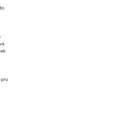
do
n
va
ek:
 pro