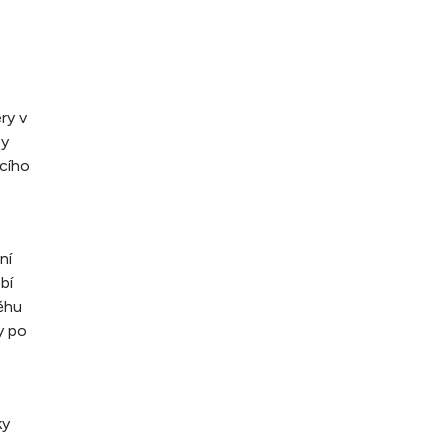
ry v
by
ícího
ní
bí
běhu
y po
ky