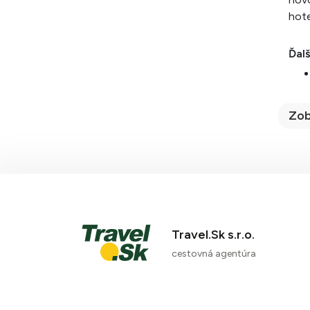
hote
Ďalš
Zob
Travel.Sk s.r.o.
cestovná agentúra