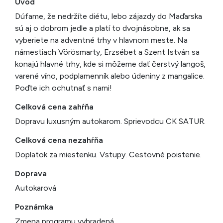
Úvod
Dúfame, že nedržíte diétu, lebo zájazdy do Maďarska
sú aj o dobrom jedle a platí to dvojnásobne, ak sa
vyberiete na adventné trhy v hlavnom meste. Na
námestiach Vörösmarty, Erzsébet a Szent István sa
konajú hlavné trhy, kde si môžeme dať čerstvý langoš,
varené víno, podplamenník alebo údeniny z mangalice.
Poďte ich ochutnať s nami!
Celková cena zahŕňa
Dopravu luxusným autokarom. Sprievodcu CK SATUR.
Celková cena nezahŕňa
Doplatok za miestenku. Vstupy. Cestovné poistenie.
Doprava
Autokarová
Poznámka
Zmena programu vyhradená.