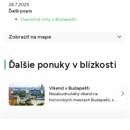
26.7.2025
Ďalší popis
Vianočné trhy v Budapešti
Zobraziť na mape
Ďalšie ponuky v blízkosti
Víkend v Budapešti
Nezabudnuteľný víkend na
historických miestach Budapešti, s
prehliadkou významných pamiatok a
pohodlným ubytovaním s raňajkami.