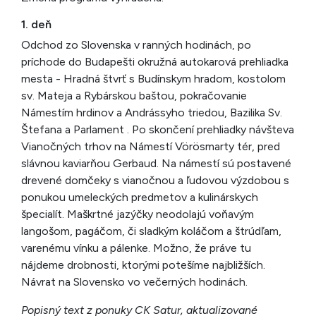
1. deň
Odchod zo Slovenska v ranných hodinách, po
príchode do Budapešti okružná autokarová prehliadka
mesta - Hradná štvrť s Budínskym hradom, kostolom
sv. Mateja a Rybárskou baštou, pokračovanie
Námestím hrdinov a Andrássyho triedou, Bazilika Sv.
Štefana a Parlament . Po skončení prehliadky návšteva
Vianočných trhov na Námestí Vörösmarty tér, pred
slávnou kaviarňou Gerbaud. Na námestí sú postavené
drevené domčeky s vianočnou a ľudovou výzdobou s
ponukou umeleckých predmetov a kulinárskych
špecialít. Maškrtné jazýčky neodolajú voňavým
langošom, pagáčom, či sladkým koláčom a štrúdľam,
varenému vínku a pálenke. Možno, že práve tu
nájdeme drobnosti, ktorými potešíme najbližších.
Návrat na Slovensko vo večerných hodinách.
Popisný text z ponuky CK Satur, aktualizované