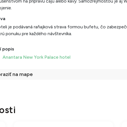
lušenstvom na prípravu čaju alebo kávy. Samozrejmosťou je aj W
ojenie.
ava
teli je podávaná raňajková strava formou bufetu, čo zabezpeč
rú ponuku pre každého návštevníka.
í popis
Anantara New York Palace hotel
raziť na mape
osti