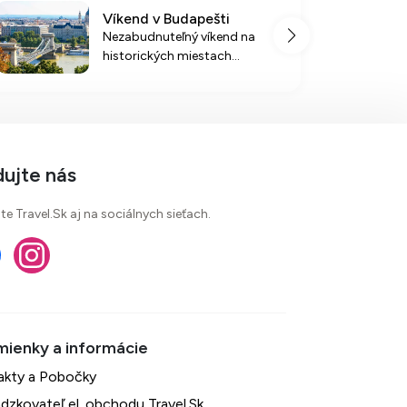
Víkend v Budapešti
Nezabudnuteľný víkend na
historických miestach
Budapešti, s prehliadkou
významných pamiatok a
pohodlným ubytovaním s
raňajkami.
dujte nás
te Travel.Sk aj na sociálnych sieťach.
akty a Pobočky
dzkovateľ el. obchodu Travel.Sk