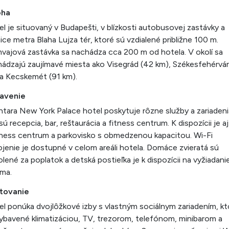
oha
l je situovaný v Budapešti, v blízkosti autobusovej zastávky a
ice metra Blaha Lujza tér, ktoré sú vzdialené približne 100 m.
vajová zastávka sa nachádza cca 200 m od hotela. V okolí sa
ádzajú zaujímavé miesta ako Visegrád (42 km), Székesfehérvár
a Kecskemét (91 km).
avenie
tara New York Palace hotel poskytuje rôzne služby a zariadeni
sú recepcia, bar, reštaurácia a fitness centrum. K dispozícii je aj
ness centrum a parkovisko s obmedzenou kapacitou. Wi-Fi
ojenie je dostupné v celom areáli hotela. Domáce zvieratá sú
lené za poplatok a detská postieľka je k dispozícii na vyžiadani
ma.
tovanie
l ponúka dvojlôžkové izby s vlastným sociálnym zariadením, kt
ybavené klimatizáciou, TV, trezorom, telefónom, minibarom a