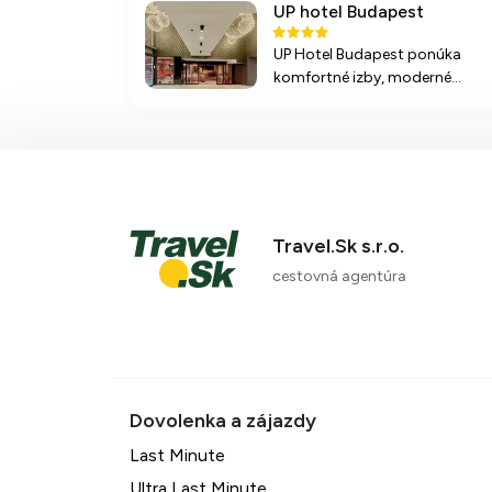
UP hotel Budapest
UP Hotel Budapest ponúka
komfortné izby, moderné
vybavenie a výhodnú polohu
blízko centra. Relaxujte v saune
a vychutnajte si bohaté raňajk
formou bufetu.
Travel.Sk s.r.o.
cestovná agentúra
Last Minute
Ultra Last Minute