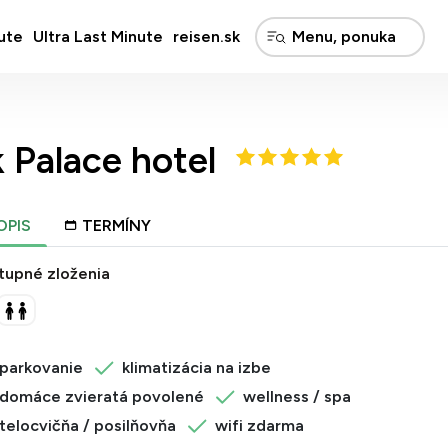
ute
Ultra Last Minute
reisen.sk
 Palace hotel
OPIS
TERMÍNY
tupné zloženia
parkovanie
klimatizácia na izbe
domáce zvieratá povolené
wellness / spa
telocvičňa / posilňovňa
wifi zdarma