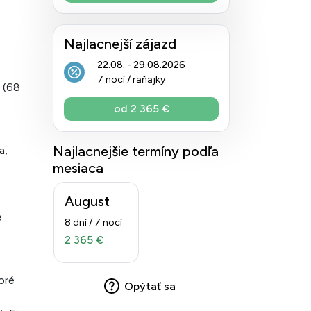
Najlacnejší zájazd
22.08. - 29.08.2026
7 nocí / raňajky
 (68
od 2 365 €
Najlacnejšie termíny podľa
a,
mesiaca
August
e
8 dní / 7 nocí
2 365 €
oré
Opýtať sa