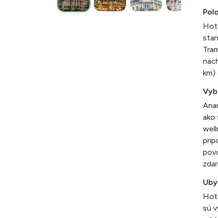
Pol
Hote
stan
Tram
nach
km) 
Vyb
Anan
ako 
well
prip
povo
zdar
Uby
Hote
sú v