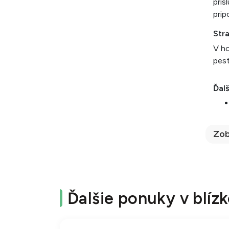
prís
prip
Str
V ho
pest
Ďalš
Zob
Ďalšie ponuky v blízk