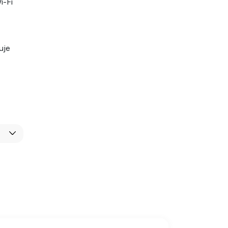
i-Fi
uje