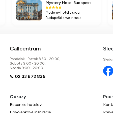
Mystery Hotel Budapest
Moderný hotel v srdci
Budapešti s wellness a
rôznorodými izbami v
štýlovom dizajne, blízko
y
kultúrnych atrakcií a so
stravovaním na miestnej
úrovni.
Callcentrum
Sle
Pondelok - Piatok 8:30 - 20:00,
Sleduj
Sobota 9:00 - 20:00,
Nedeľa 9:00 - 20:00
02 33 872 835
Recenzie hotelov
Kont
Dovolenkové inšpirácie
Prevá