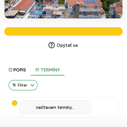
Opýtať sa
POPIS
TERMÍNY
Filter
načítavam termíny...