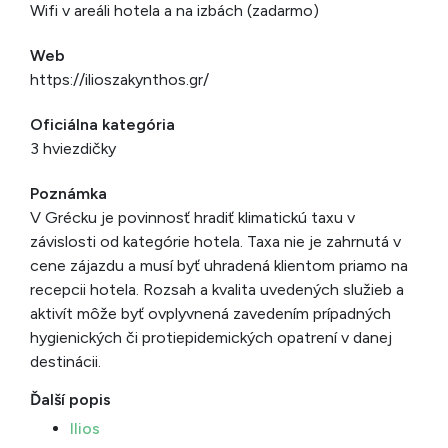
Wifi v areáli hotela a na izbách (zadarmo)
Web
https://ilioszakynthos.gr/
Oficiálna kategória
3 hviezdičky
Poznámka
V Grécku je povinnosť hradiť klimatickú taxu v
závislosti od kategórie hotela. Taxa nie je zahrnutá v
cene zájazdu a musí byť uhradená klientom priamo na
recepcii hotela. Rozsah a kvalita uvedených služieb a
aktivít môže byť ovplyvnená zavedením prípadných
hygienických či protiepidemických opatrení v danej
destinácii.
Ďalší popis
Ilios