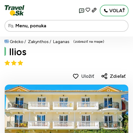
VOLAŤ
AI
Grécko
Zakynthos
Laganas
(zobraziť na mape)
Ilios
Uložiť
Zdieľať