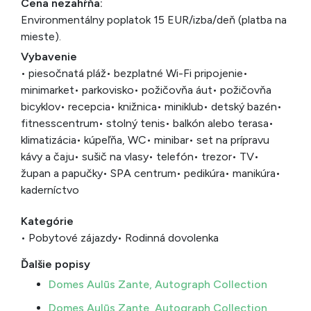
Cena nezahŕňa:
Environmentálny poplatok 15 EUR/izba/deň (platba na
mieste).
Vybavenie
• piesočnatá pláž
• bezplatné Wi-Fi pripojenie
•
minimarket
• parkovisko
• požičovňa áut
• požičovňa
bicyklov
• recepcia
• knižnica
• miniklub
• detský bazén
•
fitnesscentrum
• stolný tenis
• balkón alebo terasa
•
klimatizácia
• kúpeľňa, WC
• minibar
• set na prípravu
kávy a čaju
• sušič na vlasy
• telefón
• trezor
• TV
•
župan a papučky
• SPA centrum
• pedikúra
• manikúra
•
kaderníctvo
Kategórie
• Pobytové zájazdy
• Rodinná dovolenka
Ďalšie popisy
Domes Aulūs Zante, Autograph Collection
Domes Aulūs Zante, Autograph Collection