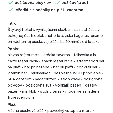
požičovňa bicyklov
požičovňa áut
ležadlá a slnečníky na pláži zadarmo
Intro:
Štýlový hotel s vynikajúcimi službami sa nachádza v
pokojnej časti obľúbeného letoviska Laganas, priamo
pri nádhernej pieskovej pláži, iba 10 minút od letiska.
Popis:
hlavná reštaurácia • grécka taverna • talianska à la
carte reštaurácia • snack reštaurácia • street food bar
na pláži • bar pri bazéne • bar pri pláži • cocktail bar •
vitamin bar • minimarket • bezplatné Wi-Fi pripojenie •
SPA centrum • kaderníctvo • salón krásy • požičovňa
bicyklov • požičovňa áut • vonkajší bazén • detský
bazén • miniklub • stolný tenis • moderne zariadené
fitnescentrum
Pláž:
krásna piesková pláž • pozvoľný vstup do mora •