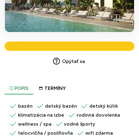
Opýtať sa
POPIS
TERMÍNY
bazén
detský bazén
detský kútik
klimatizácia na izbe
rodinná dovolenka
wellness / spa
vodné športy
telocvičňa / posilňovňa
wifi zdarma