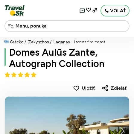
VOLAŤ
AI
Grécko
Zakynthos
Laganas
(zobraziť na mape)
Domes Aulūs Zante,
Autograph Collection
Uložiť
Zdieľať