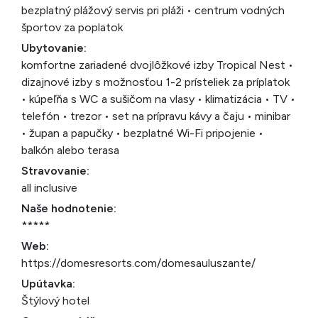
bezplatný plážový servis pri pláži • centrum vodných
športov za poplatok
Ubytovanie:
komfortne zariadené dvojlôžkové izby Tropical Nest •
dizajnové izby s možnosťou 1-2 prísteliek za príplatok
• kúpeľňa s WC a sušičom na vlasy • klimatizácia • TV •
telefón • trezor • set na prípravu kávy a čaju • minibar
• župan a papučky • bezplatné Wi-Fi pripojenie •
balkón alebo terasa
Stravovanie:
all inclusive
Naše hodnotenie:
*****
Web:
https://domesresorts.com/domesauluszante/
Upútavka:
Štýlový hotel