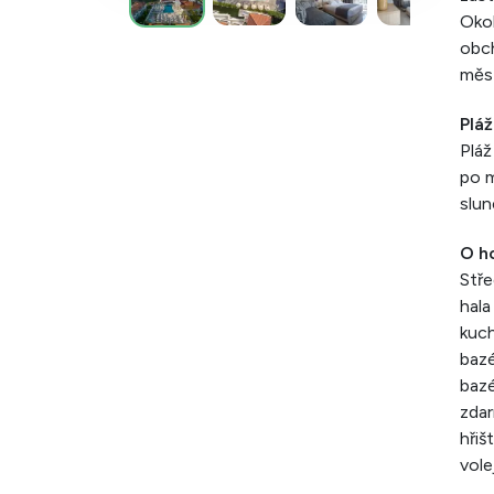
Okol
obch
měs
Pláž
Pláž
po m
slun
O h
Stře
hala
kuch
baz
bazé
zdar
hřiš
vole