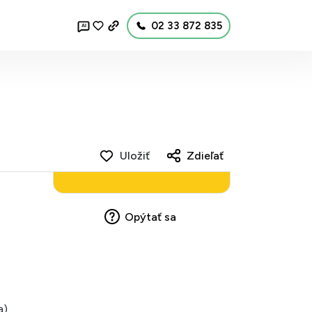
02 33 872 835
AI
Uložiť
Zdieľať
Opýtať sa
a)