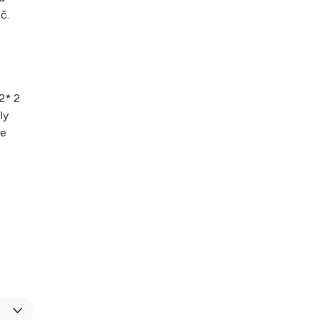
č.
-2* 2
ly
še