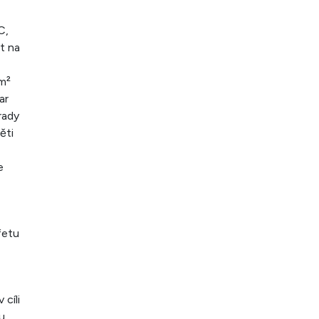
C,
t na
 m²
ar
rady
ěti
e
fetu
 cíli
u