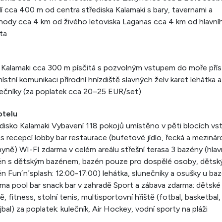
í cca 400 m od centra střediska Kalamaki s bary, tavernami a
ody cca 4 km od živého letoviska Laganas cca 4 km od hlavní
ta
 Kalamaki cca 300 m písčitá s pozvolným vstupem do moře pří
ístní komunikaci přírodní hnízdiště slavných želv karet lehátka a
ečníky (za poplatek cca 20–25 EUR/set)
otelu
disko Kalamaki Vybavení 118 pokojů umístěno v pěti blocích vs
 s recepcí lobby bar restaurace (bufetové jídlo, řecká a mezinár
yně) WI-FI zdarma v celém areálu střešní terasa 3 bazény (hlav
én s dětským bazénem, bazén pouze pro dospělé osoby, dětsk
n Fun´n´splash: 12:00-17:00) lehátka, slunečníky a osušky u ba
ma pool bar snack bar v zahradě Sport a zábava zdarma: dětské
tě, fitness, stolní tenis, multisportovní hřiště (fotbal, basketbal,
jbal) za poplatek: kulečník, Air Hockey, vodní sporty na pláži