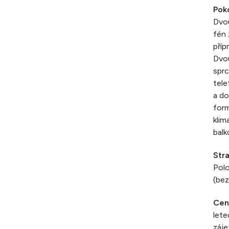
Pok
Dvou
fén 
příp
Dvou
sprc
tele
a do
form
klim
balk
Str
Polo
(bez
Cen
lete
záje