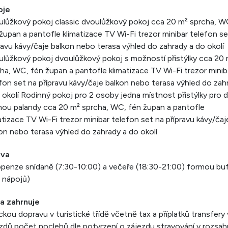
oje
lůžkový pokoj classic dvoulůžkový pokoj cca 20 m² sprcha, W
župan a pantofle klimatizace TV Wi-Fi trezor minibar telefon se
ravu kávy/čaje balkon nebo terasa výhled do zahrady a do okolí
lůžkový pokoj dvoulůžkový pokoj s možností přistýlky cca 20
ha, WC, fén župan a pantofle klimatizace TV Wi-Fi trezor minib
fon set na přípravu kávy/čaje balkon nebo terasa výhled do zah
 okolí Rodinný pokoj pro 2 osoby jedna místnost přistýlky pro d
ou palandy cca 20 m² sprcha, WC, fén župan a pantofle
atizace TV Wi-Fi trezor minibar telefon set na přípravu kávy/čaj
on nebo terasa výhled do zahrady a do okolí
ava
penze snídaně (7:30-10:00) a večeře (18:30-21:00) formou bu
 nápojů)
a zahrnuje
ckou dopravu v turistické třídě včetně tax a příplatků transfery v
zdů počet noclehů dle potvrzení o zájezdu stravování v rozsah