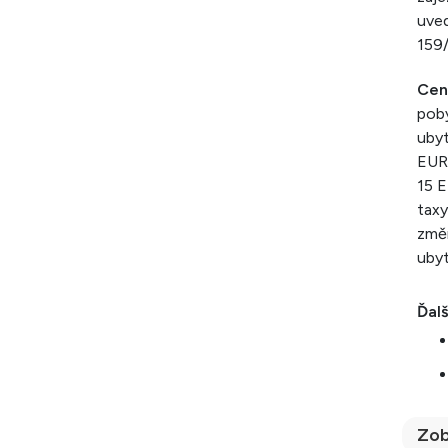
uved
159/
Cen
poby
ubyt
EUR,
15 E
taxy
změn
ubyt
Ďalš
Zob