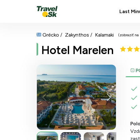
Last Min
Grécko
Zakynthos
Kalamaki
(zobraziť na
Hotel Marelen
P
Pol
Vzdá
zas