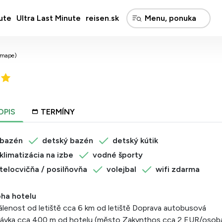
ute
Ultra Last Minute
reisen.sk
 mape)
OPIS
TERMÍNY
bazén
detský bazén
detský kútik
klimatizácia na izbe
vodné športy
telocvičňa / posilňovňa
volejbal
wifi zdarma
oha hotelu
lenost od letiště cca 6 km od letiště Doprava autobusová
távka cca 400 m od hotelu (město Zakynthos cca 2 EUR/osob