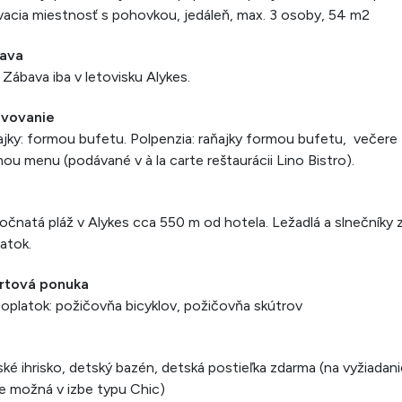
acia miestnosť s pohovkou, jedáleň, max. 3 osoby, 54 m2
ava
 Zábava iba v letovisku Alykes.
avovanie
jky: formou bufetu. Polpenzia: raňajky formou bufetu, večere
ou menu (podávané v à la carte reštaurácii Lino Bistro).
očnatá pláž v Alykes cca 550 m od hotela. Ležadlá a slnečníky 
atok.
rtová ponuka
oplatok: požičovňa bicyklov, požičovňa skútrov
i
ké ihrisko, detský bazén, detská postieľka zdarma (na vyžiadani
je možná v izbe typu Chic)