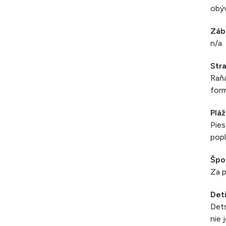
obýv
Záb
n/a.
Str
Raňa
form
Pláž
Pies
popl
Špo
Za p
Det
Dets
nie 