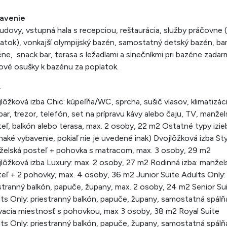
avenie
budovy, vstupná hala s recepciou, reštaurácia, služby práčovne 
atok), vonkajší olympijský bazén, samostatný detský bazén, bar
ne, snack bar, terasa s ležadlami a slnečníkmi pri bazéne zadar
ové osušky k bazénu za poplatok.
y
lôžková izba Chic: kúpeľňa/WC, sprcha, sušič vlasov, klimatizáci
bar, trezor, telefón, set na prípravu kávy alebo čaju, TV, manžel
eľ, balkón alebo terasa, max. 2 osoby, 22 m2 Ostatné typy izie
naké vybavenie, pokiaľ nie je uvedené inak) Dvojlôžková izba Sty
elská posteľ + pohovka s matracom, max. 3 osoby, 29 m2
lôžková izba Luxury: max. 2 osoby, 27 m2 Rodinná izba: manžel
eľ + 2 pohovky, max. 4 osoby, 36 m2 Junior Suite Adults Only:
stranný balkón, papuče, župany, max. 2 osoby, 24 m2 Senior Su
ts Only: priestranný balkón, papuče, župany, samostatná spálň
acia miestnosť s pohovkou, max 3 osoby, 38 m2 Royal Suite
ts Only: priestranný balkón, papuče, župany, samostatná spálň