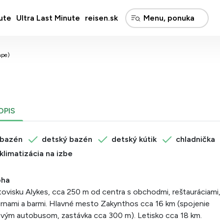
ute
Ultra Last Minute
reisen.sk
ape)
OPIS
bazén
detský bazén
detský kútik
chladnička
klimatizácia na izbe
oha
tovisku Alykes, cca 250 m od centra s obchodmi, reštauráciami
rnami a barmi. Hlavné mesto Zakynthos cca 16 km (spojenie
ovým autobusom, zastávka cca 300 m). Letisko cca 18 km.