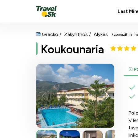
Last Min
Grécko
Zakynthos
Alykes
(zobraziť na m
Koukounaria
P
Pol
V le
tave
link