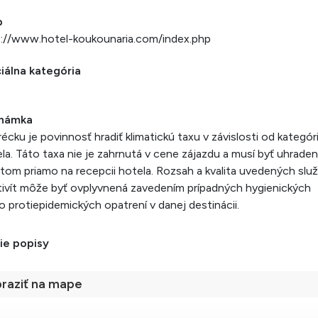
b
p://www.hotel-koukounaria.com/index.php
iálna kategória
námka
écku je povinnosť hradiť klimatickú taxu v závislosti od kategór
la. Táto taxa nie je zahrnutá v cene zájazdu a musí byť uhrade
ntom priamo na recepcii hotela. Rozsah a kvalita uvedených služ
tivít môže byť ovplyvnená zavedením prípadných hygienických
o protiepidemických opatrení v danej destinácii.
ie popisy
raziť na mape