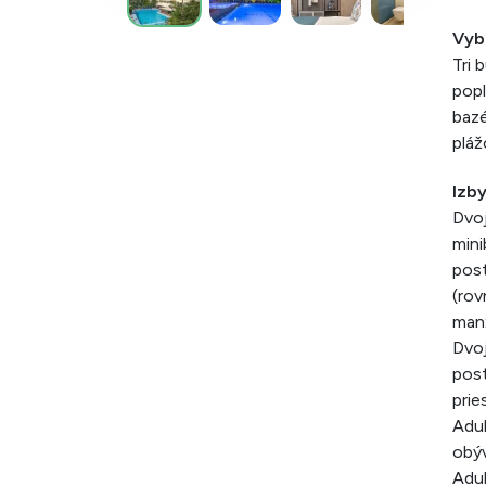
Vyb
Tri 
popl
bazé
pláž
Izb
Dvoj
mini
post
(rov
manž
Dvoj
post
prie
Adul
obýv
Adul