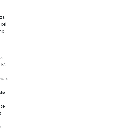
(za
 pri
mo,
a,
ská
b
lish:
ská
ite
a,
a,