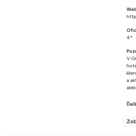
We
htt
Ofic
4*
Poz
V Gr
hote
klie
a ak
aleb
Ďalš
Zob