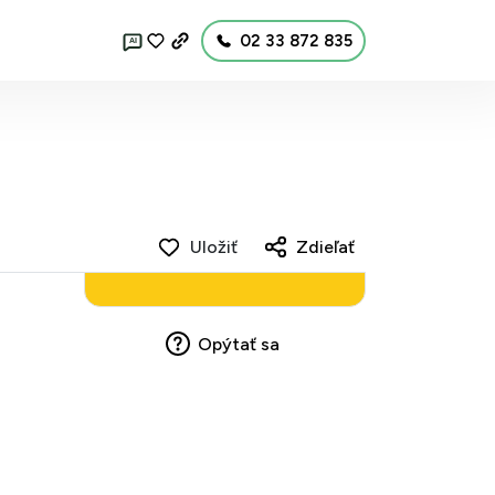
02 33 872 835
AI
Uložiť
Zdieľať
Opýtať sa
,