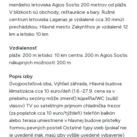
menšieho letoviska Agios Sostis 200 metrov od pláže.
V blízkosti sú obchody, reštaurácie a bary. Rušné
centrum letoviska Laganas je vzdialené cca 30 minút
prechádzkou. Hlavné mesto Zakynthos je vzdialené 12
km a letisko 10 km.
Vzdialenosť
pláže: 200 m letisko: 10 km centra: 200 m Agios Sostis
nákupných možností: 200 m
Popis izby
Dvojposteľová izba, Výhľad záhrada, Hlavná budova
klimatizácia cca 10 euro/deň (1.6.-27.9. cena sa v
priebehu sezóny môže zmeniť) kúpeľňa/WC (sušič
vlasov) TV so satelitným príjmom chladnička trezor
(za poplatok cca 10 euro/týždeň) telefón balkón
alebo terasa umiestnené v hlavnej budove prístelky
formou pevných postelí Ostatné typy izieb (pokiaľ nie
je uvedené inak, majú izby vyššie uvedené vybavenie)