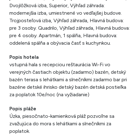
Dvojlôžková izba, Superior, Výhľad záhrada:
modernejšia izba, umiestnené vo vedľajšej budove.
Trojposteľová izba, Výhľad záhrada, Hlavná budova:
pre 3 osoby. Quadrilo, Výhľad záhrada, Hlavná budova:
pre 4 osoby. Apartmán, 1 spálňa, Hlavná budova:
oddelená spálňa a obývacia časť s kuchynkou.
Popis hotela
vstupná hala s recepciou reštaurácia Wi-Fi vo
verejných častiach objektu (zadarmo) bazén, detský
bazén terasa s lehátkami a slnečníkmi zadarmo bar pri
bazéne detské ihrisko detský bazén detská postieľka
za poplatok 10e/noc (na vyžiadanie)
Popis pláže
Úzka, piesočnato-kamienková pláž pozvoľne sa
zvažujúca do mora s lehátkami a slnečníkmi za
poplatok.