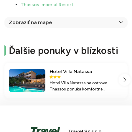
Thassos Imperial Resort
Zobraziť na mape
Ďalšie ponuky v blízkosti
Hotel Villa Natassa
Hotel Villa Natassa na ostrove
Thassos ponúka komfortné
ubytovanie a blízkosť k pláži, ideálny
pre relaxačné dovolenky. Príjemná
atmosféra a možnosti športového
vyžitia zaručujú skvelý pobyt.
Travel.Sk s.r.o.