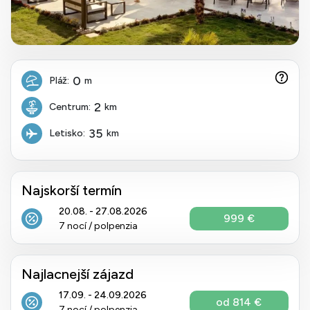
0
Pláž:
m
2
Centrum:
km
35
Letisko:
km
Najskorší termín
20.08. - 27.08.2026
999 €
7 nocí / polpenzia
Najlacnejší zájazd
17.09. - 24.09.2026
od 814 €
7 nocí / polpenzia