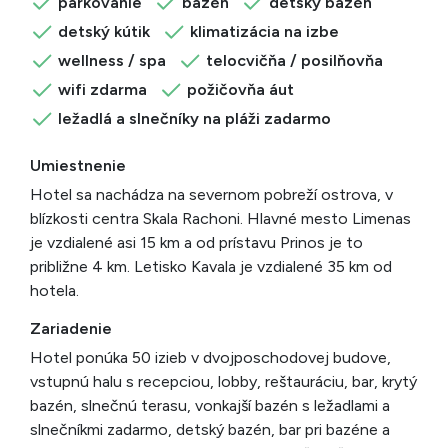
parkovanie
bazén
detský bazén
detský kútik
klimatizácia na izbe
wellness / spa
telocvičňa / posilňovňa
wifi zdarma
požičovňa áut
ležadlá a slnečníky na pláži zadarmo
Umiestnenie
Hotel sa nachádza na severnom pobreží ostrova, v
blízkosti centra Skala Rachoni. Hlavné mesto Limenas
je vzdialené asi 15 km a od prístavu Prinos je to
približne 4 km. Letisko Kavala je vzdialené 35 km od
hotela.
Zariadenie
Hotel ponúka 50 izieb v dvojposchodovej budove,
vstupnú halu s recepciou, lobby, reštauráciu, bar, krytý
bazén, slnečnú terasu, vonkajší bazén s ležadlami a
slnečníkmi zadarmo, detský bazén, bar pri bazéne a