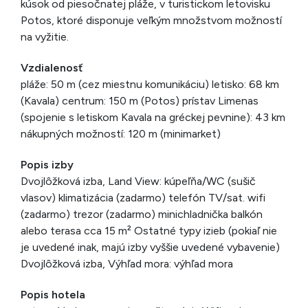
kúsok od piesočnatej pláže, v turistickom letovisku
Potos, ktoré disponuje veľkým množstvom možností
na vyžitie.
Vzdialenosť
pláže: 50 m (cez miestnu komunikáciu) letisko: 68 km
(Kavala) centrum: 150 m (Potos) prístav Limenas
(spojenie s letiskom Kavala na gréckej pevnine): 43 km
nákupných možností: 120 m (minimarket)
Popis izby
Dvojlôžková izba, Land View: kúpeľňa/WC (sušič
vlasov) klimatizácia (zadarmo) telefón TV/sat. wifi
(zadarmo) trezor (zadarmo) minichladnička balkón
alebo terasa cca 15 m² Ostatné typy izieb (pokiaľ nie
je uvedené inak, majú izby vyššie uvedené vybavenie)
Dvojlôžková izba, Výhľad mora: výhľad mora
Popis hotela