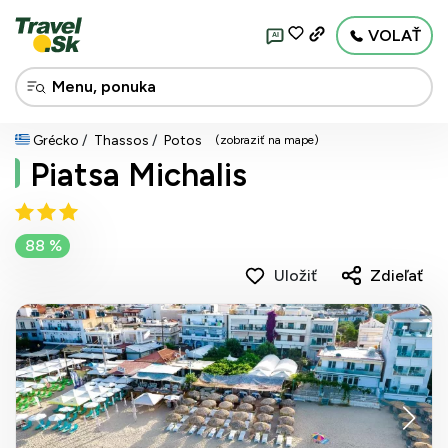
VOLAŤ
AI
Grécko
Thassos
Potos
(zobraziť na mape)
Piatsa Michalis
88 %
Uložiť
Zdieľať