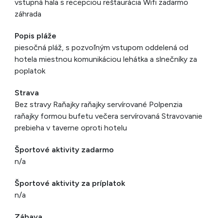
vstupná hala s recepciou reštaurácia Wifi zadarmo
záhrada
Popis pláže
piesočná pláž, s pozvoľným vstupom oddelená od
hotela miestnou komunikáciou lehátka a slnečníky za
poplatok
Strava
Bez stravy Raňajky raňajky servírované Polpenzia
raňajky formou bufetu večera servírovaná Stravovanie
prebieha v taverne oproti hotelu
Športové aktivity zadarmo
n/a
Športové aktivity za príplatok
n/a
Zábava