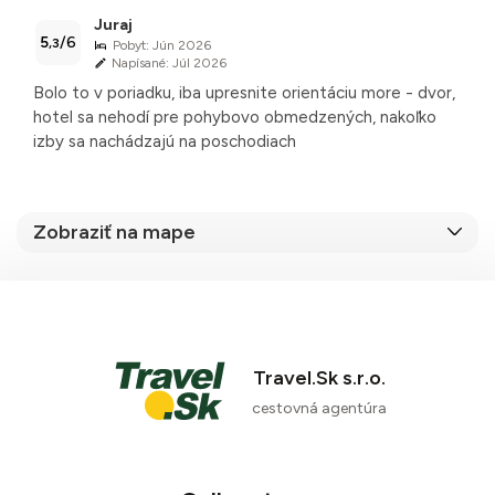
Juraj
5
/6
,3
Pobyt: Jún 2026
Napísané: Júl 2026
Bolo to v poriadku, iba upresnite orientáciu more - dvor,
hotel sa nehodí pre pohybovo obmedzených, nakoľko
izby sa nachádzajú na poschodiach
Zobraziť na mape
88 %
1 recenzia
Travel.Sk s.r.o.
cestovná agentúra