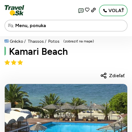
VOLAŤ
AI
Grécko
Thassos
Potos
(zobraziť na mape)
Kamari Beach
Zdieľať