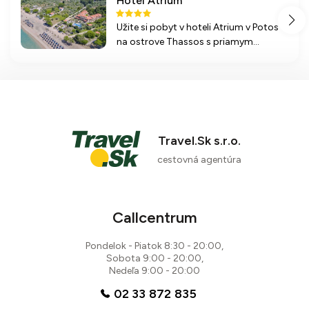
Hotel Atrium
Užite si pobyt v hoteli Atrium v Potos
na ostrove Thassos s priamym
prístupom na krásnu pláž a všetkými
potrebnými službami pre pohodlný
odpočinok.
Travel.Sk s.r.o.
cestovná agentúra
Callcentrum
Pondelok - Piatok 8:30 - 20:00,
Sobota 9:00 - 20:00,
Nedeľa 9:00 - 20:00
02 33 872 835