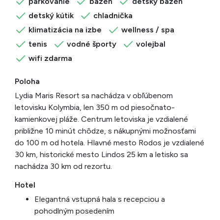
parkovanie
bazén
detský bazén
detský kútik
chladnička
klimatizácia na izbe
wellness / spa
tenis
vodné športy
volejbal
wifi zdarma
Poloha
Lydia Maris Resort sa nachádza v obľúbenom
letovisku Kolymbia, len 350 m od piesočnato-
kamienkovej pláže. Centrum letoviska je vzdialené
približne 10 minút chôdze, s nákupnými možnosťami
do 100 m od hotela. Hlavné mesto Rodos je vzdialené
30 km, historické mesto Lindos 25 km a letisko sa
nachádza 30 km od rezortu.
Hotel
Elegantná vstupná hala s recepciou a
pohodlným posedením