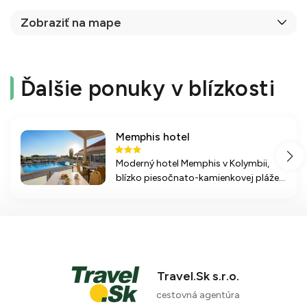
Zobraziť na mape
Ďalšie ponuky v blízkosti
Memphis hotel
Moderný hotel Memphis v Kolymbii,
blízko piesočnato-kamienkovej pláže s
bohatými službami, ponúka pohodlné
izbové ubytovanie a rôzne športové
aktivity pre všetkých návštevníkov.
Travel.Sk s.r.o.
cestovná agentúra