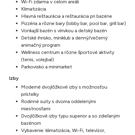
Wi-Fi zdarma v celom areáli
Klimatizácia
Hlavná reštaurácia a reštaurácia pri bazéne
Pizzéria a rôzne bary (lobby bar, pool bar, grill bar)
Vonkajší bazén s vírivkou a detský bazén
Detské ihrisko, miniklub a denný/večerný
animačný program
Wellness centrum a rôzne športové aktivity
(tenis, volejbal)
Parkovisko a minimarket
Izby
Moderné dvojlôžkové izby s možnosťou
prístelky
Rodinné suity s dvoma oddelenými
miestnosťami
Dvojlôžkové izby typu superior a so zdieľaným
bazénom
Vybavenie: klimatizácia, Wi-Fi, televízor,