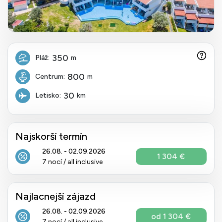
350
Pláž:
m
800
Centrum:
m
30
Letisko:
km
Najskorší termín
26.08. - 02.09.2026
1 304 €
7 nocí / all inclusive
Najlacnejší zájazd
26.08. - 02.09.2026
od 1 304 €
7 nocí / all inclusive