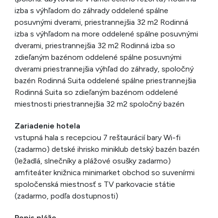
izba s výhľadom do záhrady oddelené spálne
posuvnými dverami, priestrannejšia 32 m2 Rodinná
izba s výhľadom na more oddelené spálne posuvnými
dverami, priestrannejšia 32 m2 Rodinná izba so
zdieľaným bazénom oddelené spálne posuvnými
dverami priestrannejšia výhľad do záhrady, spoločný
bazén Rodinná Suita oddelené spálne priestrannejšia
Rodinná Suita so zdieľaným bazénom oddelené
miestnosti priestrannejšia 32 m2 spoločný bazén
Zariadenie hotela
vstupná hala s recepciou 7 reštaurácií bary Wi-fi
(zadarmo) detské ihrisko miniklub detský bazén bazén
(ležadlá, slnečníky a plážové osušky zadarmo)
amfiteáter knižnica minimarket obchod so suvenírmi
spoločenská miestnosť s TV parkovacie státie
(zadarmo, podľa dostupnosti)
Popis pláže