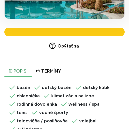
Opýtať sa
POPIS
TERMÍNY
bazén
detský bazén
detský kútik
chladnička
klimatizácia na izbe
rodinná dovolenka
wellness / spa
tenis
vodné športy
telocvičňa / posilňovňa
volejbal