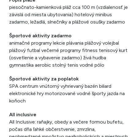
piesočnato-kamienková pláž cca 100 m (vzdialenosť je
závislá od miesta ubytovania) hotelový minibus
zadarmo, ležadlá, slnečníky a plážové osušky zadarmo
Športové aktivity zadarmo
animačné programy lekcie plávania plážový volejbal
plážový futbal večerné programy fitness tenisový kurt
(osvetlenie a vybavenie zadarmo) živá hudba
gymnastika aerobic stolný tenis vodné pólo
Športové aktivity za poplatok
SPA centrum vnútorný vyhrievaný bazén biliard
elektronické hry motorizované vodné športy jazda na
koňoch
All inclusive
All Inclusive: raňajky, obedy a večere formou bufetu,
počas dňa ľahké občerstvenie, zmrzlina,
neobmedzené množstvo nealkoholických a miestnych