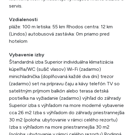
servis.
Vzdialenosti
pláže: 100 m letiska: 55 km Rhodos centra: 12 km
(Lindos) autobusová zastávka: 0m priamo pred
hotelom
Vybavenie izby
Štandardná izba Superior individuálna klimatizácia
kúpeľňa/WC (sušič vlasov) Wi-Fi (zadarmo)
minichladnička (doplňovaná každé dva dni) trezor
(zadarmo) set na prípravu čaju a kávy telefón TV so
satelitným príjmom balkón alebo terasa detská
postieľka na vyžiadanie (zadarmo) výhľad do záhrady
Superior izba s výhľadom na more moderné vybavenie
cca 26 m2 Izba s výhľadom do záhrady priestrannejšia
30 m2 (poloha: ubytovanie v rámci celého rezortu)
Izba s výhľadom na more priestrannejšia 30 m2
(poloha: ubytovanie v rámci celého rezortu) Rodinná