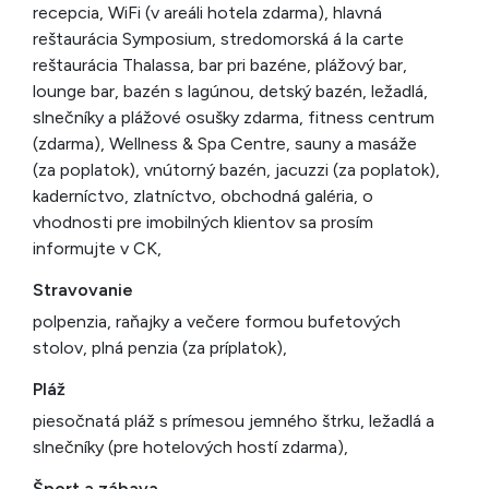
recepcia, WiFi (v areáli hotela zdarma), hlavná
reštaurácia Symposium, stredomorská á la carte
reštaurácia Thalassa, bar pri bazéne, plážový bar,
lounge bar, bazén s lagúnou, detský bazén, ležadlá,
slnečníky a plážové osušky zdarma, fitness centrum
(zdarma), Wellness & Spa Centre, sauny a masáže
(za poplatok), vnútorný bazén, jacuzzi (za poplatok),
kaderníctvo, zlatníctvo, obchodná galéria, o
vhodnosti pre imobilných klientov sa prosím
informujte v CK,
Stravovanie
polpenzia, raňajky a večere formou bufetových
stolov, plná penzia (za príplatok),
Pláž
piesočnatá pláž s prímesou jemného štrku, ležadlá a
slnečníky (pre hotelových hostí zdarma),
Šport a zábava