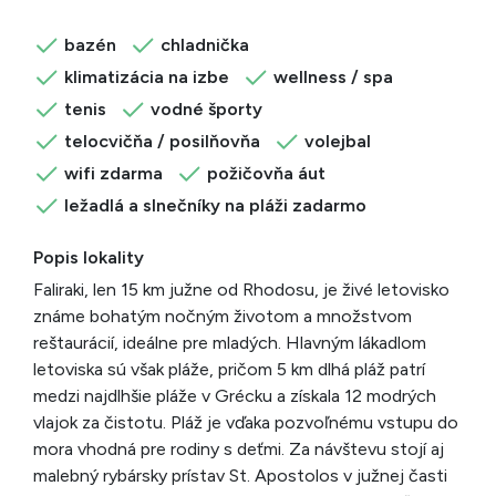
bazén
chladnička
klimatizácia na izbe
wellness / spa
tenis
vodné športy
telocvičňa / posilňovňa
volejbal
wifi zdarma
požičovňa áut
ležadlá a slnečníky na pláži zadarmo
Popis lokality
Faliraki, len 15 km južne od Rhodosu, je živé letovisko
známe bohatým nočným životom a množstvom
reštaurácií, ideálne pre mladých. Hlavným lákadlom
letoviska sú však pláže, pričom 5 km dlhá pláž patrí
medzi najdlhšie pláže v Grécku a získala 12 modrých
vlajok za čistotu. Pláž je vďaka pozvoľnému vstupu do
mora vhodná pre rodiny s deťmi. Za návštevu stojí aj
malebný rybársky prístav St. Apostolos v južnej časti