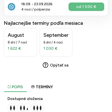
18.09. - 23.09.2026
od 1 030 €
4 noci / polpenzia
Najlacnejšie termíny podľa mesiaca
August
September
8 dní / 7 nocí
6 dní / 4 noci
1 622 €
1 030 €
Opýtať sa
POPIS
TERMÍNY
Dostupné zloženia