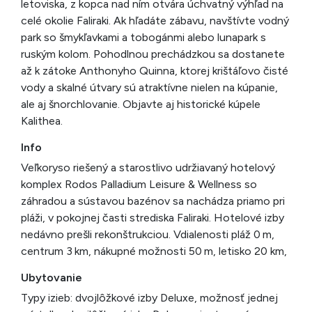
letoviska, z kopca nad ním otvára úchvatný výhľad na
celé okolie Faliraki. Ak hľadáte zábavu, navštívte vodný
park so šmykľavkami a tobogánmi alebo lunapark s
ruským kolom. Pohodlnou prechádzkou sa dostanete
až k zátoke Anthonyho Quinna, ktorej krištáľovo čisté
vody a skalné útvary sú atraktívne nielen na kúpanie,
ale aj šnorchlovanie. Objavte aj historické kúpele
Kalithea.
Info
Veľkoryso riešený a starostlivo udržiavaný hotelový
komplex Rodos Palladium Leisure & Wellness so
záhradou a sústavou bazénov sa nachádza priamo pri
pláži, v pokojnej časti strediska Faliraki. Hotelové izby
nedávno prešli rekonštrukciou. Vdialenosti pláž 0 m,
centrum 3 km, nákupné možnosti 50 m, letisko 20 km,
Ubytovanie
Typy izieb: dvojlôžkové izby Deluxe, možnosť jednej