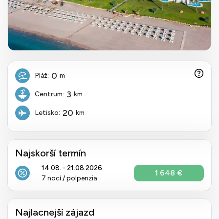
0
Pláž:
m
3
Centrum:
km
20
Letisko:
km
Najskorší termín
14.08. - 21.08.2026
1 648 €
7 nocí / polpenzia
Najlacnejší zájazd