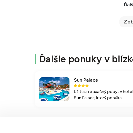
Ďalš
Zob
Ďalšie ponuky v blízk
Sun Palace
Užite si relaxačný pobyt v hotel
Sun Palace, ktorý ponúka
prístup na piesočné pláže,
široké možnosti stravovania
vrátane all inclusive a atraktívn
animačné programy v
obľúbenom letovisku Faliraki n