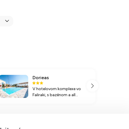
Dorieas
V hotelovom komplexe vo
Faliraki, s bazénom a all
inclusive stravovaním, si užijete
pohodlie a zábavu v blízkosti
pláže a aquaparku.