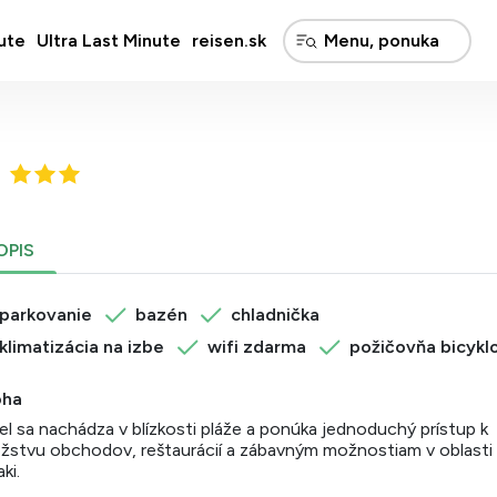
ute
Ultra Last Minute
reisen.sk
OPIS
parkovanie
bazén
chladnička
klimatizácia na izbe
wifi zdarma
požičovňa bicykl
oha
l sa nachádza v blízkosti pláže a ponúka jednoduchý prístup k
stvu obchodov, reštaurácií a zábavným možnostiam v oblasti
aki.