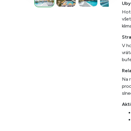
Uby
Hote
všet
klim
Str
V ho
vrát
bufe
Rela
Na r
proc
slne
Akti