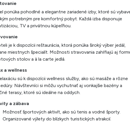
tovanie
l ponúka pohodlné a elegantne zariadené izby, ktoré sú vybav
kým potrebným pre komfortný pobyt. Každá izba disponuje
atizáciou, TV a privátnou kúpeľňou.
avovanie
teli je k dispozícii reštaurácia, ktorá ponúka široký výber jedál,
ane miestnych špecialít. Možnosti stravovania zahŕňajú aj form
tových stolov a à la carte jedlá.
x a wellness
elaxáciu sú k dispozícii wellness služby, ako sú masáže a rôzne
edúry. Návštevníci si môžu vychutnať aj vonkajšie bazény a
čné terasy, ktoré sú ideálne na oddych.
vity a zábava
Možnosť športových aktivít, ako sú tenis a vodné športy.
Organizované výlety do blízkych turistických atrakcií.