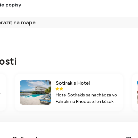
ie popisy
raziť na mape
osti
Sotirakis Hotel
i
Hotel Sotirakis sa nachádza vo
Faliraki na Rhodose, len kúsok
od pláže a turistických
zaujímavostí, ponúkajúci
e
komfortné ubytovanie a široké
možnosti vyžitia.
a