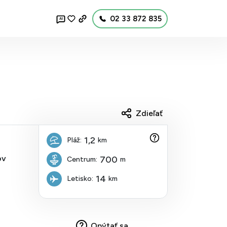
02 33 872 835
AI
Zdieľať
1,2
Pláž:
km
ov
700
Centrum:
m
14
Letisko:
km
Opýtať sa