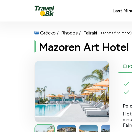
Last Min
Grécko
Rhodos
Faliraki
(zobraziť na mape)
Mazoren Art Hotel
P
Pol
Hote
množ
Falir