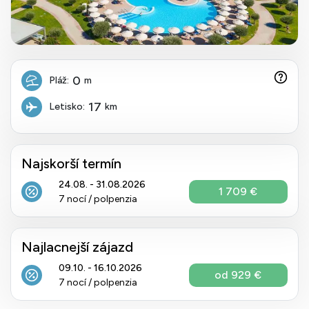
0
Pláž:
m
17
Letisko:
km
Najskorší termín
24.08. - 31.08.2026
1 709 €
7 nocí / polpenzia
Najlacnejší zájazd
09.10. - 16.10.2026
od 929 €
7 nocí / polpenzia