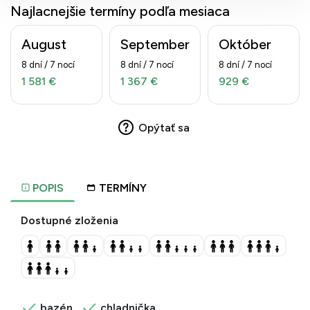
Najlacnejšie termíny podľa mesiaca
August
September
Október
8 dní / 7 nocí
8 dní / 7 nocí
8 dní / 7 nocí
1 581 €
1 367 €
929 €
Opýtať sa
POPIS
TERMÍNY
Dostupné zloženia
bazén
chladnička