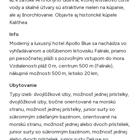
vody a skalné útvary sú atraktívne nielen na kúpanie,
ale aj šnorchlovanie. Objavte aj historické kúpele
Kalithea.
Info
Moderný a luxusný hotel Apollo Blue sa nachádza vo
vyhľadávanom a obľúbenom letovisku Faliraki, priamo
pri piesočnatej pláži s pozvoľným vstupom do mora.
Vzdialenosti pláž 0 m, centrum 500 m (Faliraki),
nákupné možnosti 500 m, letisko 20 km,
Ubytovanie
Typy izieb: dvojlôžkové izby, možnosť jednej prístelky,
dvojlôžkové izby, bočne orientované na morskú
stranu, možnosť jednej prístelky, junior suity so
súkromným zdieľaným bazénom, orientované na
morskú stranu, možnosť jednej alebo dvoch prísteliek,
junior suity so súkromným bazénom, možnosť jednej
alebo dvoch prísteliek, junior suity Deluxe so