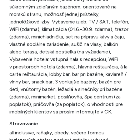
súkromným zdieľaným bazénom, orientované na
morskú stranu, možnosť jednej prístelky,
jednolôžkové izby, Vybavenie izieb: TV / SAT, telefón,
WiFi (zdarma), klimatizácia (01.6.-30.9. zdarma), trezor
(zdarma), minichladnička, set na prípravu kávy a čaju,
vlastné sociálne zariadenie, sušič na vlasy, balkón
alebo terasa, detská postieľka (na vyžiadanie),
Vybavenie hotela: vstupná hala s recepciou, WiFi
v priestoroch hotela (zdarma), hlavná reštaurácia, á la
carte reštaurácia, lobby bar, bar pri bazéne, kaviareň /
vínny bar, snack bar, 3 vonkajšie bazény, bazén pre
deti, vnútorný bazén, ležadlá a slnečníky pri bazéne
(zdarma), minimarket, posilňovňa, Spa centrum (za
poplatok), práčovňa (za poplatok), o vhodnosti pre
imobilných klientov sa prosím informujte v CK,
Stravovanie
all inclusive, raňajky, obedy, večere formou