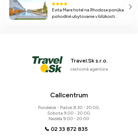
Evita Mare hotel na Rhodose ponúka
pohodlné ubytovanie v blízkosti
piesočnatej pláže a rušného centra
Faliraki, ideálne pre rodiny aj
jednotlivcov, ktorí hľadajú relax alebo
zábavu.
Travel.Sk s.r.o.
cestovná agentúra
Callcentrum
Pondelok - Piatok 8:30 - 20:00,
Sobota 9:00 - 20:00,
Nedeľa 9:00 - 20:00
02 33 872 835