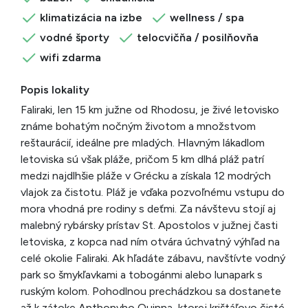
klimatizácia na izbe
wellness / spa
vodné športy
telocvičňa / posilňovňa
wifi zdarma
Popis lokality
Faliraki, len 15 km južne od Rhodosu, je živé letovisko
známe bohatým nočným životom a množstvom
reštaurácií, ideálne pre mladých. Hlavným lákadlom
letoviska sú však pláže, pričom 5 km dlhá pláž patrí
medzi najdlhšie pláže v Grécku a získala 12 modrých
vlajok za čistotu. Pláž je vďaka pozvoľnému vstupu do
mora vhodná pre rodiny s deťmi. Za návštevu stojí aj
malebný rybársky prístav St. Apostolos v južnej časti
letoviska, z kopca nad ním otvára úchvatný výhľad na
celé okolie Faliraki. Ak hľadáte zábavu, navštívte vodný
park so šmykľavkami a tobogánmi alebo lunapark s
ruským kolom. Pohodlnou prechádzkou sa dostanete
až k zátoke Anthonyho Quinna, ktorej krištáľovo čisté