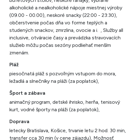
bufetových stolov, neskoré raňajky, vybrané
alkoholické a nealkoholické nápoje miestnej výroby
(09.00 - 00.00), neskoré snacky (22:00 - 23:30),
občerstvenie počas dňa vo forme teplých a
studených snackov, zmrzlina, ovocie a i. , Služby all
inclusive, otváracie časy a prevádzka stravovacích
služieb môžu počas sezóny podliehať menším
zmenám.
Pláž
piesočnatá pláž s pozvoľným vstupom do mora,
ležadlá a slnečníky na pláži (za poplatok),
Šport a zábava
animačný program, detské ihrisko, herňa, tenisový
kurt, vodné športy na pláži (za poplatok),
Doprava
letecky Bratislava, Košice, trvanie letu 2 hod. 30 min,
transfer cca 30 min (v cene zájazdu), Možnosť