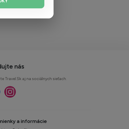
UKY
dujte nás
te Travel.Sk aj na sociálnych sieťach.