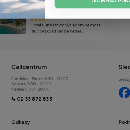
ODOBERAŤ PON
Airotel Achaia Beach
Hotel s unikátnym výhľadom na most
Rio v blízkosti centra Patras,
ponúkajúci komfortné ubytovanie a
široké služby vrátane all inclusive
stravovania a vonkajších bazénov.
Callcentrum
Sle
Pondelok - Piatok 8:30 - 20:00,
Sleduj
Sobota 9:00 - 20:00,
Nedeľa 9:00 - 20:00
02 33 872 835
tel Achaia Beach
l s unikátnym výhľadom na most Rio v blízkosti centra
as, ponúkajúci komfortné ubytovanie a široké služby
ane all inclusive stravovania a vonkajších bazénov.