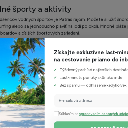
né športy a aktivity
dšencov vodných športov je Patras rajom. Môžete si užiť šnor
rfing alebo sa jednoducho plaviť na lodi po okolí. Mnohé pláž
boardov a ďalších športových zariadení.
túrne zážitky
Získajte exkluzívne last-min
krásnych pláží a vodných športov ponúka Patras bohatý kultúrn
na cestovanie priamo do in
ky, ako je Hrad Patras, a ak máte možnosť, zažite miestne festi
Týždenný prehľad najlepších destináci
norodosť okolia
Last-minute ponuky skôr ako inde
Bez spamu — odhlásenie kedykoľvek
dnite preskúmať aj blízke oblasti Peloponézu, ako sú mestá ako
ických zaujímavostí. Patras je skvelou základňou pre objavovan
 je nielen skvelé miesto na dovolenku, ale aj na relaxáciu a obja
vať alebo objavovať kultúru, toto mesto má čo ponúknuť.
Súhlasím so
spracovaním osobných údaj
 letecky z Bratislavy
Patras letecky z Košíc
Patras all in