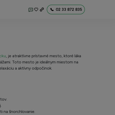
02 33 872 835
AI
cku
, je atraktívne prístavné mesto, ktoré láka
lážami. Toto mesto je ideálnym miestom na
laxáciu a aktívny odpočinok.
tov.
.
i na šnorchlovanie.