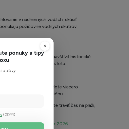
chlovanie v nádherných vodách, skúsiť
e ponúkajú požičovne vodných skútrov,
✕
ute ponuky a tipy
y program. Nezabudnite navštíviť historické
boxu
valy, ktoré sa konajú počas leta.
í a zľavy
 napríklad Korint, kde nájdete viacero
ie tohto fascinujúceho regiónu.
vovanie. Či už sa rozhodnete tráviť čas na pláži,
ov
(GDPR).
clusive
Patras september 2026