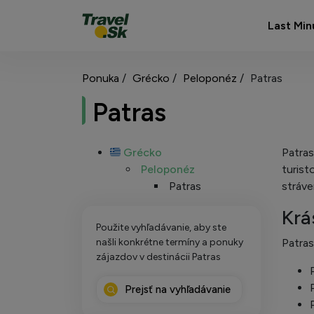
Last Min
Ponuka
Grécko
Peloponéz
Patras
Patras
Grécko
Patras
Peloponéz
turist
Patras
stráve
Krá
Použite vyhľadávanie, aby ste
našli konkrétne termíny a ponuky
Patras
zájazdov v destinácii Patras
Prejsť na vyhľadávanie