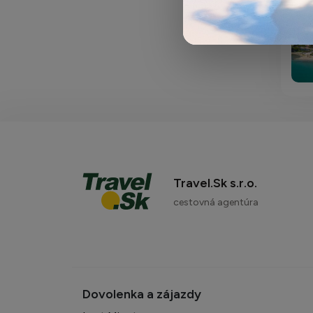
Travel.Sk s.r.o.
cestovná agentúra
Airo
Hote
Patr
vrát