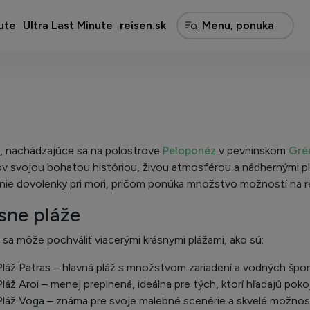
ute
Ultra Last Minute
reisen.sk
, nachádzajúce sa na polostrove
Peloponéz
v pevninskom
Gré
ov svojou bohatou históriou, živou atmosférou a nádhernými p
nie dovolenky pri mori, pričom ponúka množstvo možností na re
sne pláže
 sa môže pochváliť viacerými krásnymi plážami, ako sú:
Pláž Patras – hlavná pláž s množstvom zariadení a vodných špor
Pláž Aroi – menej preplnená, ideálna pre tých, ktorí hľadajú pokoj
Pláž Voga – známa pre svoje malebné scenérie a skvelé možnost