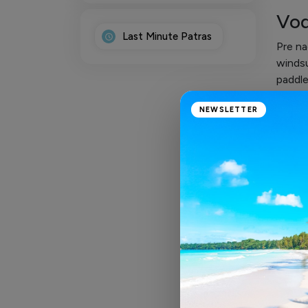
Vod
Last Minute Patras
Pre na
windsu
paddle
Kul
NEWSLETTER
Okrem 
pamiat
Rôz
Nezabu
histor
Patras
športo
Patras