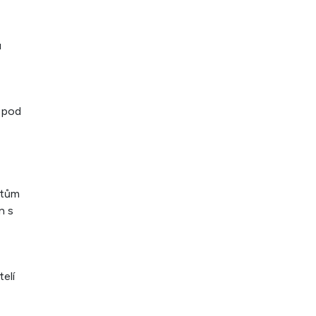
u
 pod
stům
n s
elí