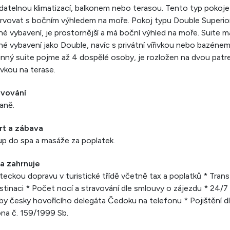
datelnou klimatizací, balkonem nebo terasou. Tento typ pokoje
rvovat s bočním výhledem na moře. Pokoj typu Double Superio
né vybavení, je prostornější a má boční výhled na moře. Suite m
né vybavení jako Double, navíc s privátní vířivkou nebo bazénem
nný suite pojme až 4 dospělé osoby, je rozložen na dvou patr
řivkou na terase.
avování
aně.
rt a zábava
p do spa a masáže za poplatek.
a zahrnuje
teckou dopravu v turistické třídě včetně tax a poplatků * Trans
stinaci * Počet nocí a stravování dle smlouvy o zájezdu * 24/7
by česky hovořícího delegáta Čedoku na telefonu * Pojištění d
na č. 159/1999 Sb.