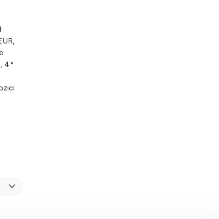
d
 EUR,
e
, 4*
ozici