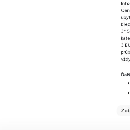
Inf
Cena
ubyt
břez
3* 5
kate
3 EU
průb
vždy
Ďalš
Zob