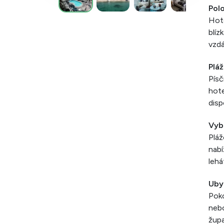
Pol
Hote
blíz
vzdá
Pláž
Písč
hote
disp
Vyb
Pláž
nabí
lehá
Uby
Poko
neb
župa