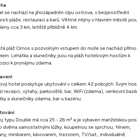
oha
l se nachází na jihozápadním cípu ostrova, v bezprostřední
kosti pláže, restaurací a barů. Větrné mlýny v hlavním městě jso
leny cca 3 km, letiště přibližně 4 km.
itá pláž Ornos s pozvolným vstupem do moře se nachází přímo
lem. Lehátka a slunečníky jsou na pláži hotelovým hostům k
ozici k pronájmu zdarma.
avení
ový hotel poskytuje ubytování v celkem 42 pokojích. Svým ho
zí recepci, výtahy, parkoviště, bar, WiFi (zdarma), venkovní bazé
tky a slunečníky zdarma, bar u bazénu.
tování
j typu Double má cca 25 - 26 m² a je vybaven manželskou post
o dvěma samostatnými lůžky, koupelnou se sprchou, fénem,
ny, minibarem, kávovarem, trezorem, TV/sat., individuálně