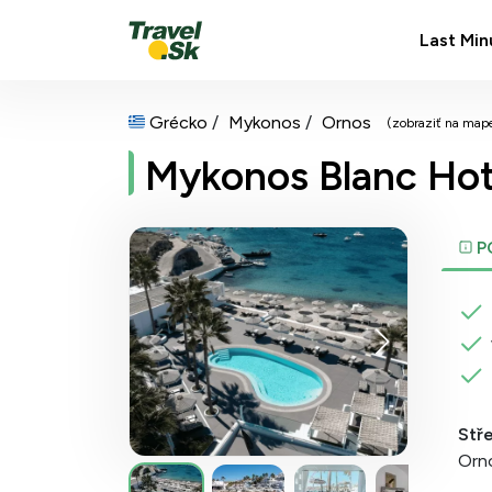
Last Min
Grécko
Mykonos
Ornos
(zobraziť na map
Mykonos Blanc Hot
P
Stř
Orn