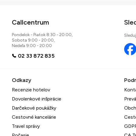
Callcentrum
Sle
Pondelok - Piatok 8:30 - 20:00,
Sleduj
Sobota 9:00 - 20:00,
Nedeľa 9:00 - 20:00
02 33 872 835
Recenzie hotelov
Kont
Dovolenkové inšpirácie
Prevá
Darčekové poukážky
Obch
Cestovné kancelárie
Cest
Travel správy
GDPR
Počasie
CA Tr