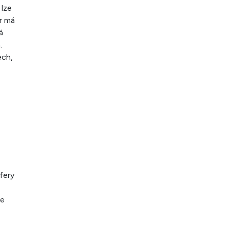
 lze
r má
á
.
ech,
fery
le