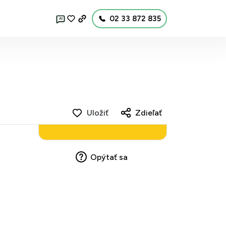
02 33 872 835
AI
Uložiť
Zdieľať
Opýtať sa