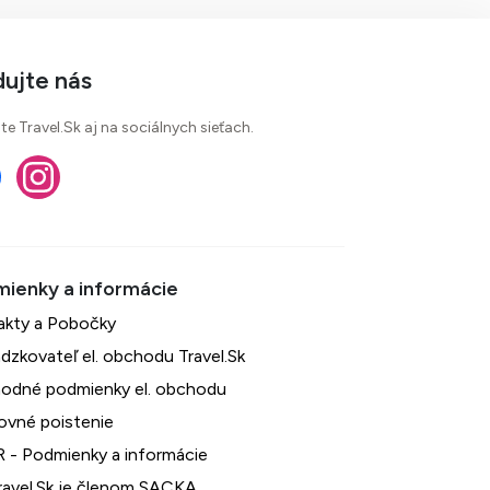
dujte nás
te Travel.Sk aj na sociálnych sieťach.
akty a Pobočky
dzkovateľ el. obchodu Travel.Sk
odné podmienky el. obchodu
ovné poistenie
 - Podmienky a informácie
avel.Sk je členom SACKA