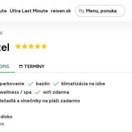
ute
Ultra Last Minute
reisen.sk
e)
el
OPIS
TERMÍNY
parkovanie
bazén
klimatizácia na izbe
wellness / spa
wifi zdarma
ležadlá a slnečníky na pláži zadarmo
edisko
os