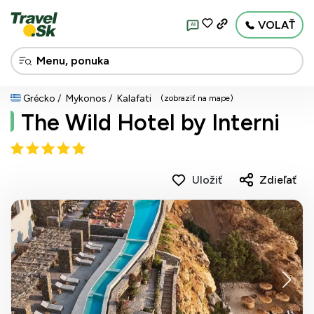
VOLAŤ
AI
Grécko
Mykonos
Kalafati
(zobraziť na mape)
The Wild Hotel by Interni
Uložiť
Zdieľať