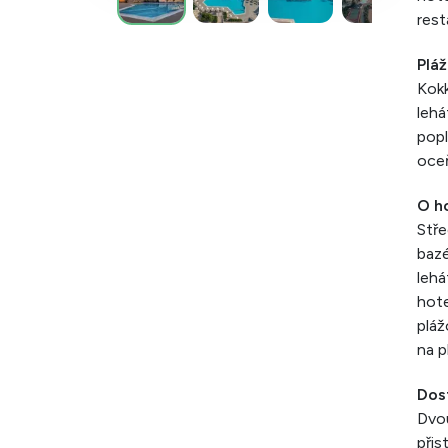
rest
Pláž
Kokk
lehá
popl
oceň
O h
Stře
bazé
lehá
hote
pláž
na p
Dos
Dvou
přis