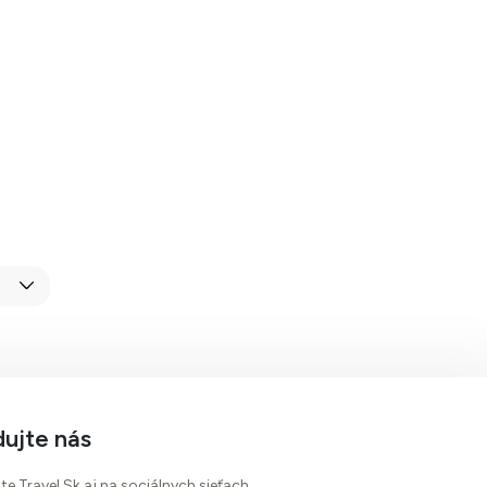
dujte nás
te Travel.Sk aj na sociálnych sieťach.