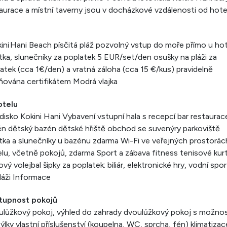
aurace a místní taverny jsou v docházkové vzdálenosti od hote
ini Hani Beach písčitá pláž pozvolný vstup do moře přímo u ho
tka, slunečníky za poplatek 5 EUR/set/den osušky na pláži za
atek (cca 1€/den) a vratná záloha (cca 15 €/kus) pravidelně
ována certifikátem Modrá vlajka
otelu
disko Kokini Hani Vybavení vstupní hala s recepcí bar restaurac
n dětský bazén dětské hřiště obchod se suvenýry parkoviště
tka a slunečníky u bazénu zdarma Wi-Fi ve veřejných prostorác
lu, včetně pokojů, zdarma Sport a zábava fitness tenisové kur
ový volejbal šipky za poplatek: biliár, elektronické hry, vodní spo
láži Informace
tupnost pokojů
lůžkový pokoj, výhled do zahrady dvoulůžkový pokoj s možnos
týlky vlastní příslušenství (koupelna, WC, sprcha, fén) klimatizac