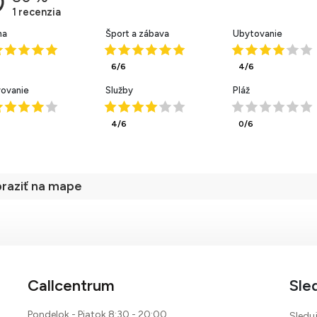
ha
Šport a zábava
Ubytovanie
6/6
4/6
vovanie
Služby
Pláž
4/6
0/6
raziť na mape
Callcentrum
Sle
80 %
Pondelok - Piatok 8:30 - 20:00,
Sleduj