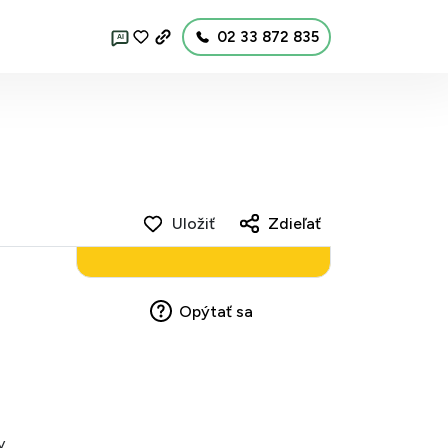
02 33 872 835
AI
Uložiť
Zdieľať
Opýtať sa
y,