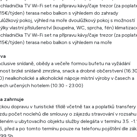
 chladnička TV Wi-Fi set na přípravu kávy/čaje trezor (za poplat
15€/týden) terasa nebo balkon s výhledem do zahrady
lůžkový pokoj, výhled na moře dvoulůžkový pokoj s možností
týlky vlastní příslušenství (koupelna, WC, sprcha, fén) klimatizac
 chladnička TV Wi-Fi set na přípravu kávy/čaje trezor (za poplat
15€/týden) terasa nebo balkon s výhledem na moře
ava
inclusive snídaně, obědy a večeře formou bufetu na vyžádání
ost brzké snídaně zmrzlina, snack a drobné občerstvení (16:30
0) nealkoholické a alkoholické nápoje místní výroby v časech a
ech určených hotelem (10:30 - 23:00)
a zahrnuje
ckou dopravu v turistické třídě včetně tax a poplatků transfery v
zdu počet noclehů dle smlouvy o zájezdu stravování v rozsahu
eném u ubytovacího objektu služby delegáta v termínu 3.5. -1.1
, před a po tomto termínu pouze na telefonu pojištění dle zák.
99 Sb.