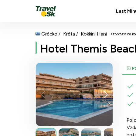
Last Min
Grécko
Kréta
Kokkini Hani
(zobraziť na m
Hotel Themis Beac
P
Pol
Vzdá
hote