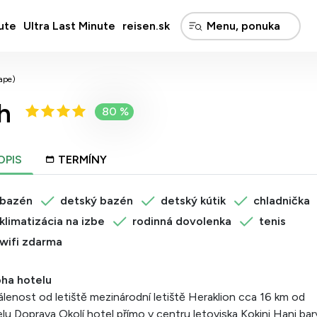
ute
Ultra Last Minute
reisen.sk
ape)
h
80 %
OPIS
TERMÍNY
bazén
detský bazén
detský kútik
chladnička
klimatizácia na izbe
rodinná dovolenka
tenis
wifi zdarma
oha hotelu
lenost od letiště mezinárodní letiště Heraklion cca 16 km od
lu Doprava Okolí hotel přímo v centru letoviska Kokini Hani bar