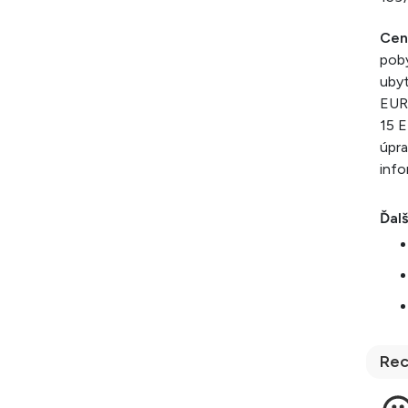
Cen
poby
ubyt
EUR,
15 E
úpra
info
Ďalš
Rec