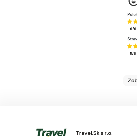
Polo
6/6
Stra
5/6
Zob
Travel.Sk s.r.o.