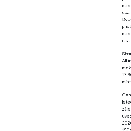
mini
cca 
Dvou
přis
mini
cca 
Str
All 
možn
17:3
míst
Cen
lete
záje
uved
2026
159/