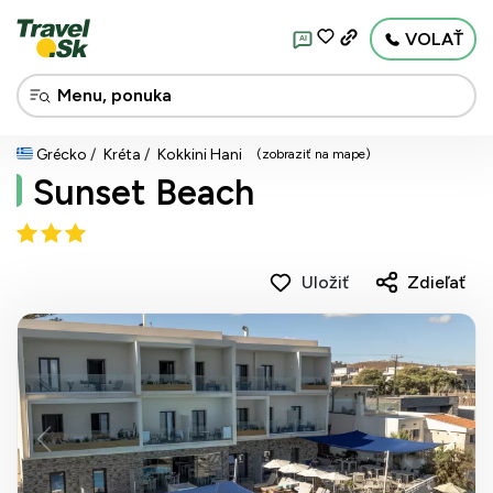
VOLAŤ
AI
Grécko
Kréta
Kokkini Hani
(zobraziť na mape)
Sunset Beach
Uložiť
Zdieľať