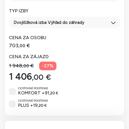
TYP IZBY
Dvojlôžková izba Výhľad do záhrady
CENA ZA OSOBU
703
€
,00
CENA ZA ZÁJAZD
1 948
€
-
27
%
,00
1 406
,00
€
CESTOVNÉ POISTENIE
KOMFORT
+
91
,20
€
CESTOVNÉ POISTENIE
PLUS
+
19
,20
€