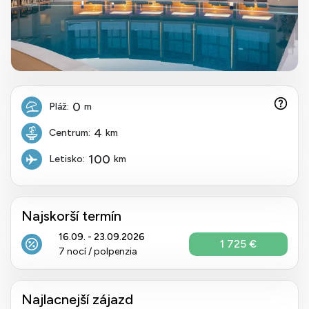
0
Pláž:
m
4
Centrum:
km
100
Letisko:
km
Najskorší termín
16.09. - 23.09.2026
1 725 €
7 nocí / polpenzia
Najlacnejší zájazd