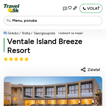
VOLAŤ
AI
Grécko
Kréta
Georgioupolis
(zobraziť na mape)
Ventale Island Breeze
Resort
Zdieľať