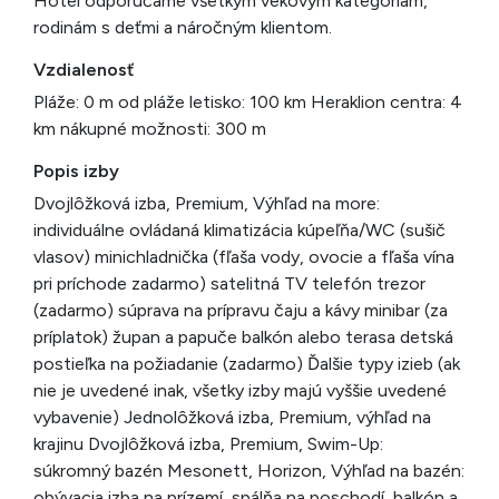
Hotel odporúčame všetkým vekovým kategóriám,
rodinám s deťmi a náročným klientom.
Vzdialenosť
Pláže: 0 m od pláže letisko: 100 km Heraklion centra: 4
km nákupné možnosti: 300 m
Popis izby
Dvojlôžková izba, Premium, Výhľad na more:
individuálne ovládaná klimatizácia kúpeľňa/WC (sušič
vlasov) minichladnička (fľaša vody, ovocie a fľaša vína
pri príchode zadarmo) satelitná TV telefón trezor
(zadarmo) súprava na prípravu čaju a kávy minibar (za
príplatok) župan a papuče balkón alebo terasa detská
postieľka na požiadanie (zadarmo) Ďalšie typy izieb (ak
nie je uvedené inak, všetky izby majú vyššie uvedené
vybavenie) Jednolôžková izba, Premium, výhľad na
krajinu Dvojlôžková izba, Premium, Swim-Up:
súkromný bazén Mesonett, Horizon, Výhľad na bazén:
obývacia izba na prízemí, spálňa na poschodí, balkón a