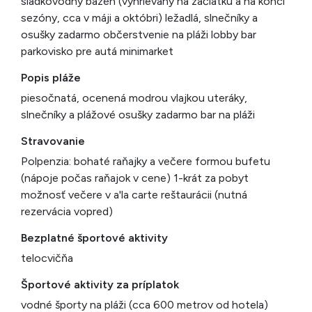
sladkovodný bazén (vyhrievaný na začiatku a na konci
sezóny, cca v máji a októbri) ležadlá, slnečníky a
osušky zadarmo občerstvenie na pláži lobby bar
parkovisko pre autá minimarket
Popis pláže
piesočnatá, ocenená modrou vlajkou uteráky,
slnečníky a plážové osušky zadarmo bar na pláži
Stravovanie
Polpenzia: bohaté raňajky a večere formou bufetu
(nápoje počas raňajok v cene) 1-krát za pobyt
možnosť večere v a'la carte reštaurácii (nutná
rezervácia vopred)
Bezplatné športové aktivity
telocvičňa
Športové aktivity za príplatok
vodné športy na pláži (cca 600 metrov od hotela)