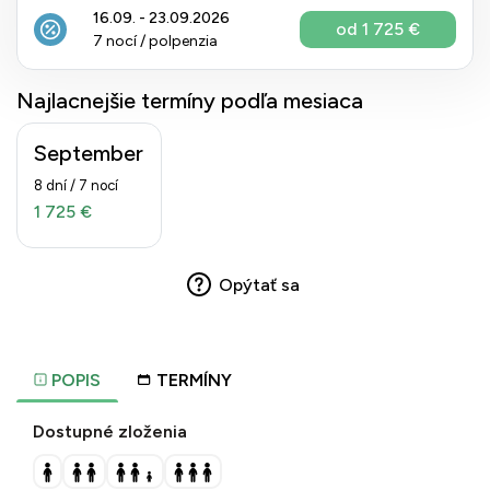
16.09. - 23.09.2026
od 1 725 €
7 nocí / polpenzia
Najlacnejšie termíny podľa mesiaca
September
8 dní / 7 nocí
1 725 €
Opýtať sa
POPIS
TERMÍNY
Dostupné zloženia