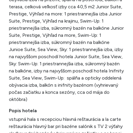
terasa, celková veľkosť izby cca 40,5 m2 Junior Suite,
Prestige, Výhľad na more: 1 priestrannejšia izba Junior
Suite, Prestige, Výhľad na krajinu, Swim-Up: 1
priestrannejšia izba, súkromný bazén na balkóne Junior
Suite, Prestige, Výhľad na more, Swim-Up: 1
priestrannejšia izba, súkromný bazén na balkóne
Junioe Suite, Sea View, Sky: 1 priestrannejšia izba, izby
na najvyššom poschodí hotela Junior Suite, Sea View,
Sky: Swim-Up: 1 priestrannejšia izba, súkromný bazén
na balkóne, izby na najvyššom poschodí hotela Inifnity
Suite, Sea View, Swim-Up: spálňa a opticky oddelená
obývacia izba, balkón s inifnity bazénom (vyhrievaný
počas začiatku a konca sezóny, cca od mája do
októbra)
Popis hotela
vstupná hala s recepciou hlavná reštaurácia a la carte
reštaurácia hlavný bar pri bazéne salónik s TV 2 výťahy