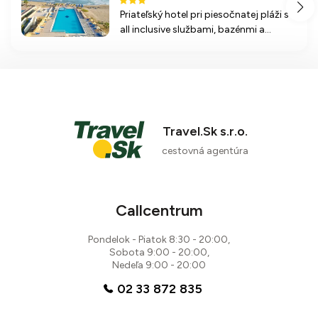
Priateľský hotel pri piesočnatej pláži s
all inclusive službami, bazénmi a
širokým spektrom športových aktivít.
Ideálny na rodinnú dovolenku v
letovisku Kavros na Kréte.
Travel.Sk s.r.o.
cestovná agentúra
Callcentrum
Pondelok - Piatok 8:30 - 20:00,
Sobota 9:00 - 20:00,
Nedeľa 9:00 - 20:00
02 33 872 835