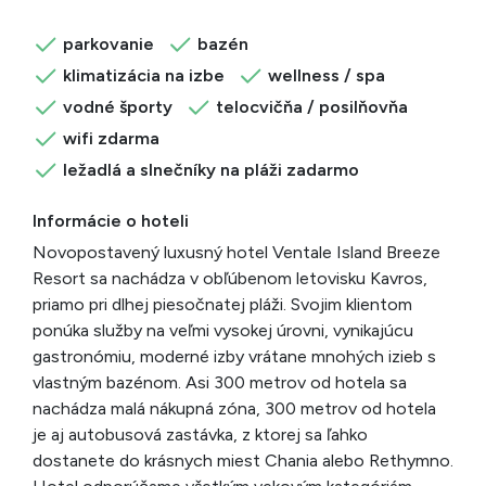
parkovanie
bazén
klimatizácia na izbe
wellness / spa
vodné športy
telocvičňa / posilňovňa
wifi zdarma
ležadlá a slnečníky na pláži zadarmo
Informácie o hoteli
Novopostavený luxusný hotel Ventale Island Breeze
Resort sa nachádza v obľúbenom letovisku Kavros,
priamo pri dlhej piesočnatej pláži. Svojim klientom
ponúka služby na veľmi vysokej úrovni, vynikajúcu
gastronómiu, moderné izby vrátane mnohých izieb s
vlastným bazénom. Asi 300 metrov od hotela sa
nachádza malá nákupná zóna, 300 metrov od hotela
je aj autobusová zastávka, z ktorej sa ľahko
dostanete do krásnych miest Chania alebo Rethymno.