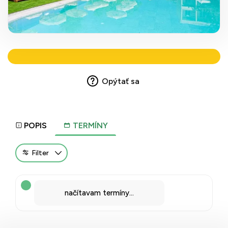
Opýtať sa
POPIS
TERMÍNY
Filter
načítavam termíny...