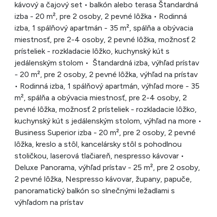
kávový a čajový set • balkón alebo terasa Štandardná
izba - 20 m², pre 2 osoby, 2 pevné lôžka • Rodinná
izba, 1 spálňový apartmán - 35 m², spálňa a obývacia
miestnosť, pre 2-4 osoby, 2 pevné lôžka, možnosť 2
prísteliek - rozkladacie lôžko, kuchynský kút s
jedálenským stolom • Štandardná izba, výhľad prístav
- 20 m², pre 2 osoby, 2 pevné lôžka, výhľad na prístav
• Rodinná izba, 1 spálňový apartmán, výhľad more - 35
m², spálňa a obývacia miestnosť, pre 2-4 osoby, 2
pevné lôžka, možnosť 2 prísteliek - rozkladacie lôžko,
kuchynský kút s jedálenským stolom, výhľad na more •
Business Superior izba - 20 m², pre 2 osoby, 2 pevné
lôžka, kreslo a stôl, kancelársky stôl s pohodlnou
stoličkou, laserová tlačiareň, nespresso kávovar •
Deluxe Panorama, výhľad prístav - 25 m², pre 2 osoby,
2 pevné lôžka, Nespresso kávovar, župany, papuče,
panoramatický balkón so slnečnými ležadlami s
výhľadom na prístav