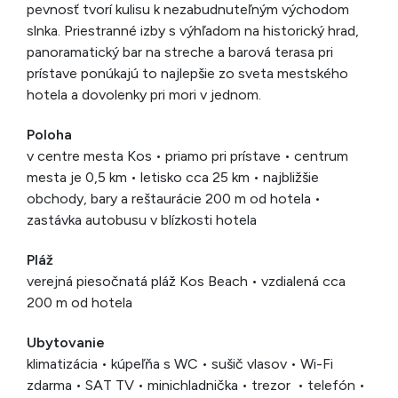
pevnosť tvorí kulisu k nezabudnuteľným východom
slnka. Priestranné izby s výhľadom na historický hrad,
panoramatický bar na streche a barová terasa pri
prístave ponúkajú to najlepšie zo sveta mestského
hotela a dovolenky pri mori v jednom.
Poloha
v centre mesta Kos • priamo pri prístave • centrum
mesta je 0,5 km • letisko cca 25 km • najbližšie
obchody, bary a reštaurácie 200 m od hotela •
zastávka autobusu v blízkosti hotela
Pláž
verejná piesočnatá pláž Kos Beach • vzdialená cca
200 m od hotela
Ubytovanie
klimatizácia • kúpeľňa s WC • sušič vlasov • Wi-Fi
zdarma • SAT TV • minichladnička • trezor • telefón •