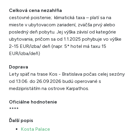
Celková cena nezahŕňa
cestovné poistenie; klimatická taxa – platí sa na
mieste v ubytovacom zariadení, zväčša prvý alebo
posledný deň pobytu. Jej výška závisí od kategórie
ubytovania, pričom sa od 1.1.2025 pohybuje vo výške
2-15 EUR/izba/ deň (napr. 5* hotel má taxu 15
EUR/izba/deň)
Doprava
Lety späť na trase Kos - Bratislava počas celej sezóny
od 13.06. do 26.09.2026 budú operované s
medzipristátím na ostrove Karpathos.
Oficiálne hodnotenie
****
Ďalší popis
Kosta Palace