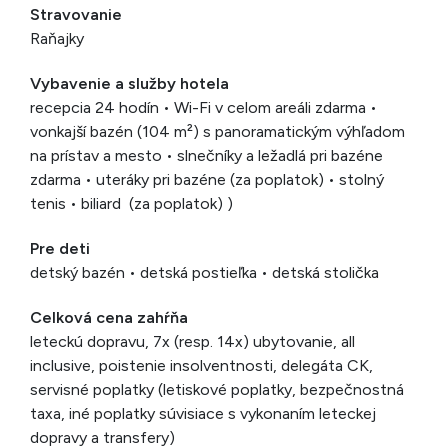
Stravovanie
Raňajky
Vybavenie a služby hotela
recepcia 24 hodín • Wi-Fi v celom areáli zdarma •
vonkajší bazén (104 m²) s panoramatickým výhľadom
na prístav a mesto • slnečníky a ležadlá pri bazéne
zdarma • uteráky pri bazéne (za poplatok) • stolný
tenis • biliard (za poplatok) )
Pre deti
detský bazén • detská postieľka • detská stolička
Celková cena zahŕňa
leteckú dopravu, 7x (resp. 14x) ubytovanie, all
inclusive, poistenie insolventnosti, delegáta CK,
servisné poplatky (letiskové poplatky, bezpečnostná
taxa, iné poplatky súvisiace s vykonaním leteckej
dopravy a transfery)