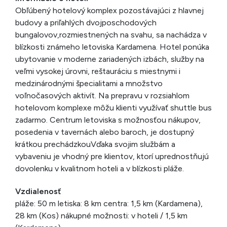
Obľúbený hotelový komplex pozostávajúci z hlavnej
budovy a priľahlých dvojposchodových
bungalovov,rozmiestnených na svahu, sa nachádza v
blízkosti známeho letoviska Kardamena. Hotel ponúka
ubytovanie v moderne zariadených izbách, služby na
veľmi vysokej úrovni, reštauráciu s miestnymi i
medzinárodnými špecialitami a množstvo
voľnočasových aktivít. Na prepravu v rozsiahlom
hotelovom komplexe môžu klienti využívať shuttle bus
zadarmo. Centrum letoviska s možnosťou nákupov,
posedenia v tavernách alebo baroch, je dostupný
krátkou prechádzkouVďaka svojim službám a
vybaveniu je vhodný pre klientov, ktorí uprednostňujú
dovolenku v kvalitnom hoteli a v blízkosti pláže.
Vzdialenosť
pláže: 50 m letiska: 8 km centra: 1,5 km (Kardamena),
28 km (Kos) nákupné možnosti: v hoteli / 1,5 km