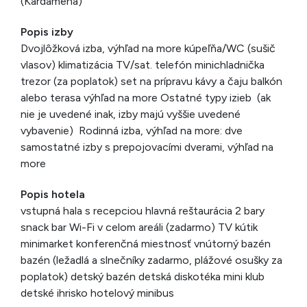
(Kardamena)
Popis izby
Dvojlôžková izba, výhľad na more kúpeľňa/WC (sušič
vlasov) klimatizácia TV/sat. telefón minichladnička
trezor (za poplatok) set na prípravu kávy a čaju balkón
alebo terasa výhľad na more Ostatné typy izieb (ak
nie je uvedené inak, izby majú vyššie uvedené
vybavenie) Rodinná izba, výhľad na more: dve
samostatné izby s prepojovacími dverami, výhľad na
more
Popis hotela
vstupná hala s recepciou hlavná reštaurácia 2 bary
snack bar Wi-Fi v celom areáli (zadarmo) TV kútik
minimarket konferenčná miestnosť vnútorný bazén
bazén (ležadlá a slnečníky zadarmo, plážové osušky za
poplatok) detský bazén detská diskotéka mini klub
detské ihrisko hotelový minibus