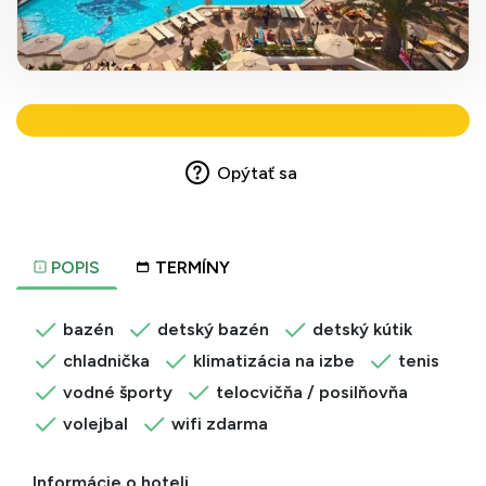
Opýtať sa
POPIS
TERMÍNY
bazén
detský bazén
detský kútik
chladnička
klimatizácia na izbe
tenis
vodné športy
telocvičňa / posilňovňa
volejbal
wifi zdarma
Informácie o hoteli