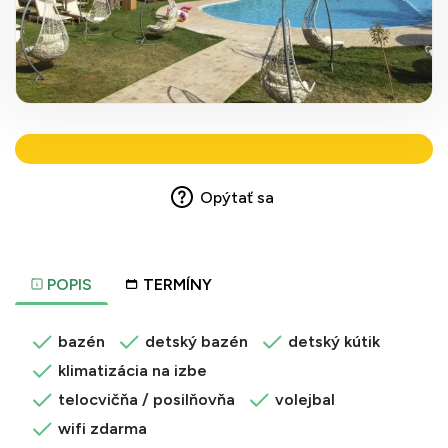
Opýtať sa
POPIS
TERMÍNY
bazén
detský bazén
detský kútik
klimatizácia na izbe
telocvičňa / posilňovňa
volejbal
wifi zdarma