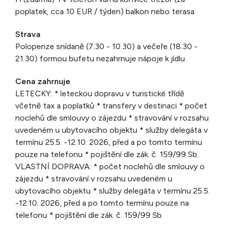
poplatek, cca 10 EUR / týden) balkon nebo terasa
Strava
Polopenze snídaně (7.30 - 10.30) a večeře (18.30 -
21.30) formou bufetu nezahrnuje nápoje k jídlu
Cena zahrnuje
LETECKY: * leteckou dopravu v turistické třídě
včetně tax a poplatků * transfery v destinaci * počet
noclehů dle smlouvy o zájezdu * stravování v rozsahu
uvedeném u ubytovacího objektu * služby delegáta v
termínu 25.5. -12.10. 2026, před a po tomto termínu
pouze na telefonu * pojištění dle zák. č. 159/99 Sb.
VLASTNÍ DOPRAVA: * počet noclehů dle smlouvy o
zájezdu * stravování v rozsahu uvedeném u
ubytovacího objektu * služby delegáta v termínu 25.5.
-12.10. 2026, před a po tomto termínu pouze na
telefonu * pojištění dle zák. č. 159/99 Sb.