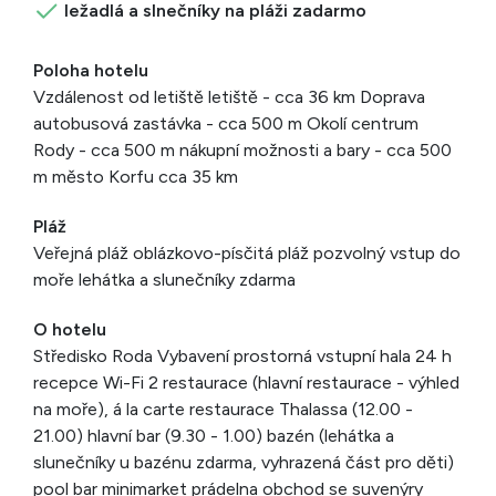
ležadlá a slnečníky na pláži zadarmo
Poloha hotelu
Vzdálenost od letiště letiště - cca 36 km Doprava
autobusová zastávka - cca 500 m Okolí centrum
Rody - cca 500 m nákupní možnosti a bary - cca 500
m město Korfu cca 35 km
Pláž
Veřejná pláž oblázkovo-písčitá pláž pozvolný vstup do
moře lehátka a slunečníky zdarma
O hotelu
Středisko Roda Vybavení prostorná vstupní hala 24 h
recepce Wi-Fi 2 restaurace (hlavní restaurace - výhled
na moře), á la carte restaurace Thalassa (12.00 -
21.00) hlavní bar (9.30 - 1.00) bazén (lehátka a
slunečníky u bazénu zdarma, vyhrazená část pro děti)
pool bar minimarket prádelna obchod se suvenýry