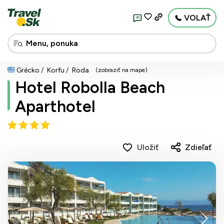
VOLAŤ
AI
Grécko
Korfu
Roda
(zobraziť na mape)
Hotel Robolla Beach
Aparthotel
Uložiť
Zdieľať