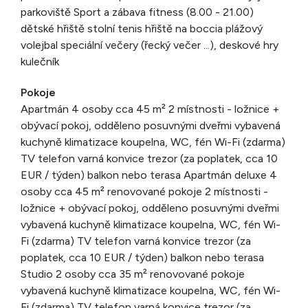
parkoviště Sport a zábava fitness (8.00 - 21.00)
dětské hřiště stolní tenis hřiště na boccia plážový
volejbal speciální večery (řecký večer ...), deskové hry
kulečník
Pokoje
Apartmán 4 osoby cca 45 m² 2 místnosti - ložnice +
obývací pokoj, odděleno posuvnými dveřmi vybavená
kuchyně klimatizace koupelna, WC, fén Wi-Fi (zdarma)
TV telefon varná konvice trezor (za poplatek, cca 10
EUR / týden) balkon nebo terasa Apartmán deluxe 4
osoby cca 45 m² renovované pokoje 2 místnosti -
ložnice + obývací pokoj, odděleno posuvnými dveřmi
vybavená kuchyně klimatizace koupelna, WC, fén Wi-
Fi (zdarma) TV telefon varná konvice trezor (za
poplatek, cca 10 EUR / týden) balkon nebo terasa
Studio 2 osoby cca 35 m² renovované pokoje
vybavená kuchyně klimatizace koupelna, WC, fén Wi-
Fi (zdarma) TV telefon varná konvice trezor (za