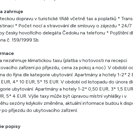
a zahrnuje
teckou dopravu v turistické třídě včetně tax a poplatků * Trans
stinaci * Počet nocí a stravování dle smlouvy o zájezdu * 24/7
by česky hovořícího delegáta Čedoku na telefonu * Pojištění d
na č. 159/1999 Sb.
ormace
 nezahrnuje klimatickou taxu (platba v hotovosti na recepci
ovacího zařízení po příjezdu, cena za pokoj a noc). V období o
na do října dle kategorie ubytování: Apartmány a hotely 1-2* 2
 EUR, 4* 10 EUR, 5* 15 EUR. V období od listopadu do února dl
gorie ubytování: Apartmány a hotely 1-2* 0,50 EUR, 3* 1,5 EUR
R, 5* 4 EUR. Výše taxy může být úpravou místní vyhlášky i v
ěhu sezóny kdykoliv změněna, aktuální informace budou k disp
 po příjezdu do ubytovacího zařízení.
ie popisy