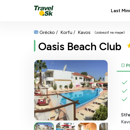
Last Min
Grécko
Korfu
Kavos
(zobraziť na mape)
Oasis Beach Club
P
Stř
Kav