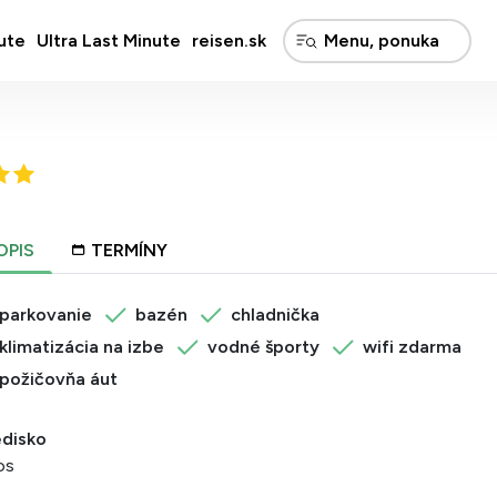
ute
Ultra Last Minute
reisen.sk
OPIS
TERMÍNY
parkovanie
bazén
chladnička
klimatizácia na izbe
vodné športy
wifi zdarma
požičovňa áut
edisko
os