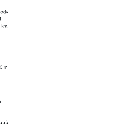
hody
d
 km,
00 m
e
útrů.