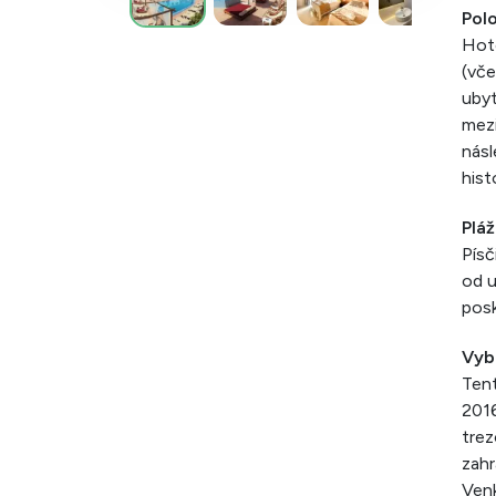
Pol
Hote
(vče
ubyt
mezi
násl
hist
Pláž
Písč
od u
posk
Vyb
Tent
2016
trez
zahr
Venk