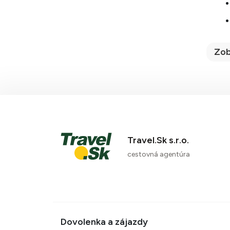
Zob
Travel.Sk s.r.o.
cestovná agentúra