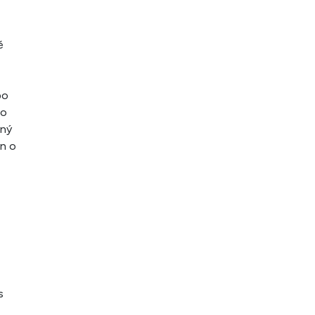
é
,
bo
 o
jný
án o
s