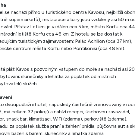
oha
l se nachází přímo u turistického centra Kavosu, nejbližší obc
tně supermarketů), restaurace a bary jsou vzdáleny asi 50 m o
ování. Přístav Lefkimi je vzdálen cca 5 km, město Korfu cca 44
národní letiště Korfu cca 46 km. Z hotelu se lze dostat k
edujícím turistickým zajímavostem: Palác Achilion (cca 37 km),
orické centrum města Korfu nebo Pontikonisi (cca 48 km).
itá pláž Kavos s pozvolným vstupem do moře se nachází asi 2
bytování; slunečníky a lehátka za poplatek od místních
ytovatelů služeb.
avení
o dvoupodlažní hotel, naposledy částečně zrenovovaný v roc
, má celkem 32 pokojů a nabízí recepci, úschovnu zavazadel,
or, snack bar, klimatizaci, WiFi (zdarma), parkoviště (zdarma),
adu; za poplatek služba praní a žehlení prádla, půjčovna aut a sk
ovní bazén s barem; slunečníky a lehátka zdarma.