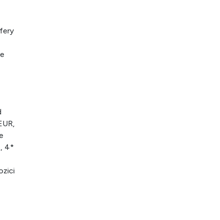
fery
le
d
 EUR,
e
, 4*
ozici