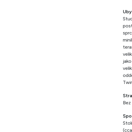
Uby
Stud
post
sprc
mini
tera
veli
jako
veli
oddě
Twin
Str
Bez 
Spo
Stol
(cca