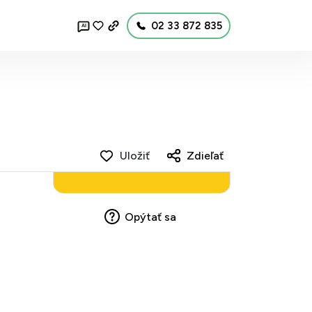
02 33 872 835
AI
Uložiť
Zdieľať
Opýtať sa