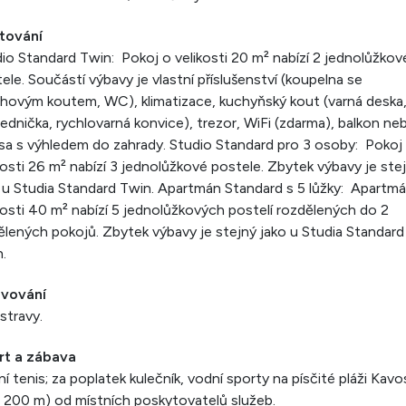
tování
io Standard Twin: Pokoj o velikosti 20 m² nabízí 2 jednolůžkov
ele. Součástí výbavy je vlastní příslušenství (koupelna se
hovým koutem, WC), klimatizace, kuchyňský kout (varná deska
lednička, rychlovarná konvice), trezor, WiFi (zdarma), balkon ne
sa s výhledem do zahrady. Studio Standard pro 3 osoby: Pokoj
kosti 26 m² nabízí 3 jednolůžkové postele. Zbytek výbavy je ste
 u Studia Standard Twin. Apartmán Standard s 5 lůžky: Apartm
kosti 40 m² nabízí 5 jednolůžkových postelí rozdělených do 2
lených pokojů. Zbytek výbavy je stejný jako u Studia Standard
.
avování
stravy.
rt a zábava
ní tenis; za poplatek kulečník, vodní sporty na písčité pláži Kavo
 200 m) od místních poskytovatelů služeb.