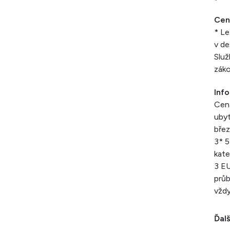
Cen
* Le
v de
Služ
záko
Inf
Cena
ubyt
břez
3* 5
kate
3 EU
průb
vždy
Ďalš