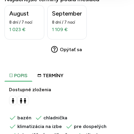
August
September
8 dní / 7 nocí
8 dní / 7 nocí
1 023 €
1 109 €
Opýtať sa
POPIS
TERMÍNY
Dostupné zloženia
bazén
chladnička
klimatizácia na izbe
pre dospelých