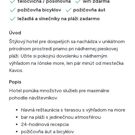
telocvičňa / posilňovňa
wifi zdarma
požičovňa bicyklov
požičovňa áut
ležadlá a slnečníky na pláži zadarmo
Úvod
Štýlový hotel pre dospelých sa nachádza v unikátnom
prírodnom prostredí priamo pri nádhernej pieskovej
pláži. Užite si pokojnú dovolenku s nádherným
výhľadom na Iónske more, len pár minút od mestečka
Kavos.
Popis
Hotel ponúka množstvo služieb pre maximálne
pohodlie návštevníkov:
hlavná reštaurácia s terasou s výhľadom na more
bar na pláži s jedinečnou atmosférou
24-hodinová recepcia
požičovňa áut a bicyklov