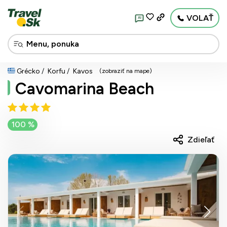
VOLAŤ
AI
Grécko
Korfu
Kavos
(zobraziť na mape)
Cavomarina Beach
100 %
Zdieľať