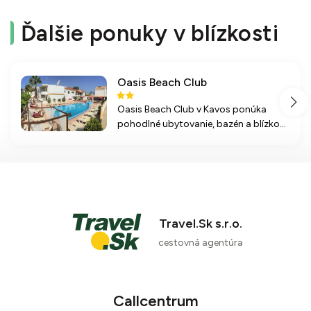
Ďalšie ponuky v blízkosti
Oasis Beach Club
100 %
Oasis Beach Club v Kavos ponúka
1 recenzia
pohodlné ubytovanie, bazén a blízko
pláže, ideálne pre rekreáciu a zábavu
na Korfu.
Travel.Sk s.r.o.
cestovná agentúra
Callcentrum