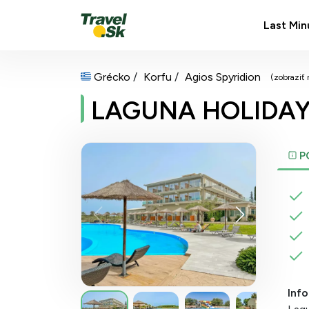
Last Min
Grécko
Korfu
Agios Spyridion
(zobraziť
LAGUNA HOLIDAY
P
Info