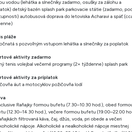
ou vodou (lehátka a slnečníky zadarmo, osušky za zálohu a
atok) detský bazén splash park parkovacie státie (zadarmo, po
upnosti) autobusová doprava do letoviska Acharavi a späť (cc
denne)
is pláže
očnatá s pozvoľným vstupom lehátka a slnečníky za poplatok
rtové aktivity zadarmo
ný tenis volejbal večerné programy (2× týždenne) splash park
tové aktivity za príplatok
čovňa áut a motocyklov požičovňa lodí
ava
inclusive Raňajky formou bufetu (7.30–10.30 hod.), obed formo
tu (12.30–14.30 hod.), večere formou bufetu (19.00–22.00 ho
raňajkách filtrovaná káva, čaj, džús, voda, pri obede a večeri
koholické nápoje. Alkoholické a nealkoholické nápoje miestnej