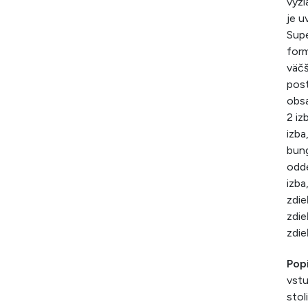
vyži
je u
Supe
form
väčš
post
obsa
2 iz
izba
bung
odde
izba
zdie
zdie
zdie
Pop
vstu
stol