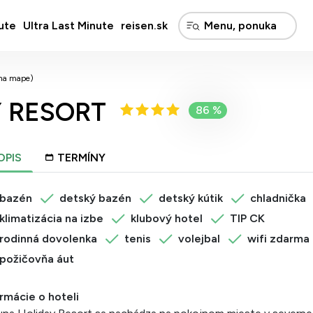
ute
Ultra Last Minute
reisen.sk
 na mape)
 RESORT
86 %
OPIS
TERMÍNY
bazén
detský bazén
detský kútik
chladnička
klimatizácia na izbe
klubový hotel
TIP CK
rodinná dovolenka
tenis
volejbal
wifi zdarma
požičovňa áut
rmácie o hoteli