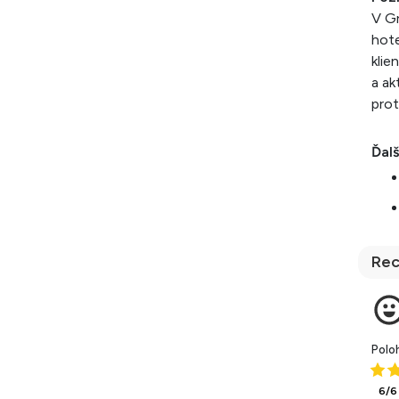
V Gr
hote
klie
a ak
prot
Ďalš
Rec
Polo
6/6