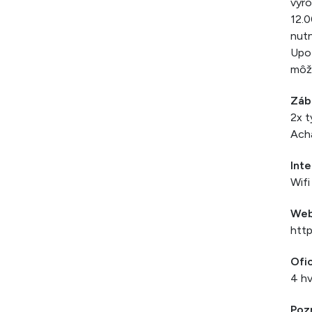
výro
12.0
nutn
Upoz
môžu
Záb
2x t
Acha
Inte
Wifi
We
htt
Ofic
4 hv
Poz