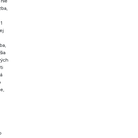
 nie
zba,
 1
ej
ba,
šia
vých
ti
ná
o
e,
o