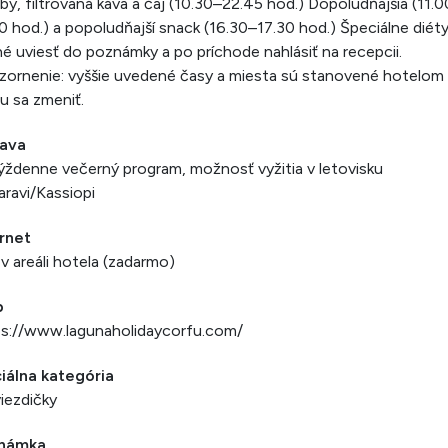
by, filtrovaná káva a čaj (10.30–22.45 hod.) Dopoludňajšia (11.
0 hod.) a popoludňajší snack (16.30–17.30 hod.) Špeciálne diéty
é uviesť do poznámky a po príchode nahlásiť na recepcii.
ornenie: vyššie uvedené časy a miesta sú stanovené hotelom
 sa zmeniť.
ava
ýždenne večerný program, možnosť vyžitia v letovisku
ravi/Kassiopi
rnet
 v areáli hotela (zadarmo)
b
ps://www.lagunaholidaycorfu.com/
iálna kategória
iezdičky
námka