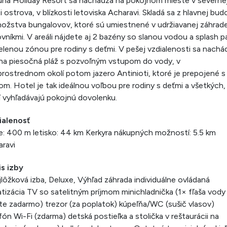
na Holiday Resort sa nachádza na pokojnom mieste v severne
i ostrova, v blízkosti letoviska Acharavi. Skladá sa z hlavnej bud
ožstva bungalovov, ktoré sú umiestnené v udržiavanej záhrad
ovníkmi. V areáli nájdete aj 2 bazény so slanou vodou a splash p
lenou zónou pre rodiny s deťmi. V pešej vzdialenosti sa nachá
na piesočná pláž s pozvoľným vstupom do vody, v
rostrednom okolí potom jazero Antinioti, ktoré je prepojené s
m. Hotel je tak ideálnou voľbou pre rodiny s deťmi a všetkých,
í vyhľadávajú pokojnú dovolenku.
ialenosť
e: 400 m letisko: 44 km Kerkyra nákupných možností: 5.5 km
ravi
s izby
lôžková izba, Deluxe, Výhľad záhrada individuálne ovládaná
atizácia TV so satelitným príjmom minichladnička (1× fľaša vody
ete zadarmo) trezor (za poplatok) kúpeľňa/WC (sušič vlasov)
fón Wi-Fi (zdarma) detská postieľka a stolička v reštaurácii na