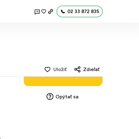
02 33 872 835
AI
Uložiť
Zdieľať
Opýtať sa