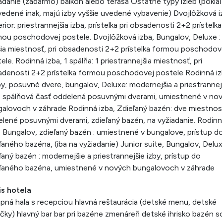
adanie (zadarmo) balkón alebo terasa Ostatné typy izieb (pokiaľ
vedené inak, majú izby vyššie uvedené vybavenie) Dvojlôžková i
rior: priestrannejšia izba, prístelka pri obsadenosti 2+2 prístelka
ou poschodovej postele. Dvojlôžková izba, Bungalov, Deluxe :
ia miestnosť, pri obsadenosti 2+2 prístelka formou poschodov
ele. Rodinná izba, 1 spálňa: 1 priestrannejšia miestnosť, pri
denosti 2+2 prístelka formou poschodovej postele Rodinná iz
by, posuvné dvere, bungalov, Deluxe: modernejšia a priestrannej
, spálňová časť oddelená posuvnými dverami, umiestnené v no
alovoch v záhrade Rodinná izba, Zdieľaný bazén: dve miestnos
lené posuvnými dverami, zdieľaný bazén, na vyžiadanie. Rodin
, Bungalov, zdieľaný bazén : umiestnené v bungalove, prístup d
ľaného bazéna, (iba na vyžiadanie) Junior suite, Bungalov, Delux
ľaný bazén : modernejšie a priestrannejšie izby, prístup do
ľaného bazéna, umiestnené v nových bungalovoch v záhrade
is hotela
pná hala s recepciou hlavná reštaurácia (detské menu, detské
ičky) hlavný bar bar pri bazéne zmenáreň detské ihrisko bazén s