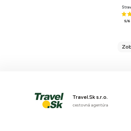
Stra
5/6
Zob
Travel.Sk s.r.o.
cestovná agentúra