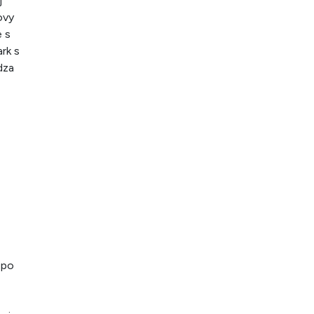
j
ovy
e s
ark s
dza
 po