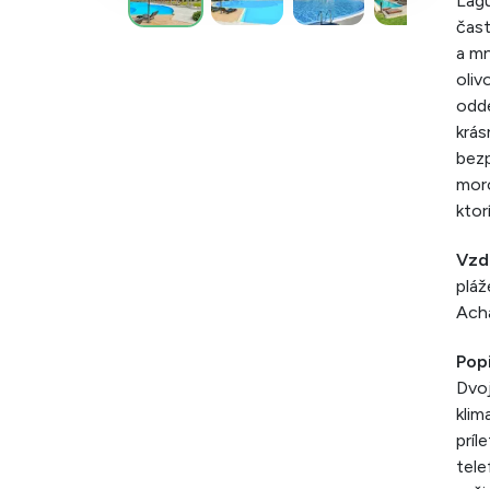
Lagu
čast
a mn
oliv
odde
krás
bezp
moro
ktor
Vzd
pláž
Acha
Popi
Dvoj
klim
príl
tele