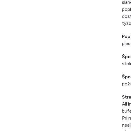
slan
popl
dost
týž
Pop
pies
Špo
stol
Špor
poži
Str
All 
bufe
Pri 
neal