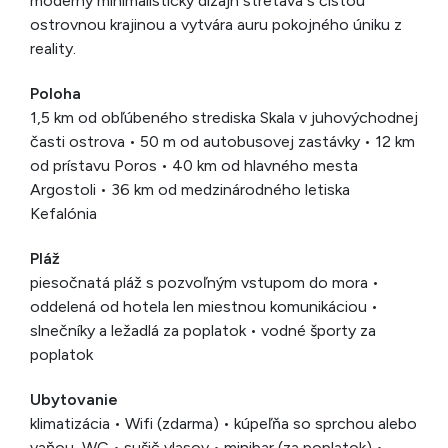
moderný minimalistický dizajn stretáva s čistou
ostrovnou krajinou a vytvára auru pokojného úniku z
reality.
Poloha
1,5 km od obľúbeného strediska Skala v juhovýchodnej
časti ostrova • 50 m od autobusovej zastávky • 12 km
od prístavu Poros • 40 km od hlavného mesta
Argostoli • 36 km od medzinárodného letiska
Kefalónia
Pláž
piesočnatá pláž s pozvoľným vstupom do mora •
oddelená od hotela len miestnou komunikáciou •
slnečníky a ležadlá za poplatok • vodné športy za
poplatok
Ubytovanie
klimatizácia • Wifi (zdarma) • kúpeľňa so sprchou alebo
vaňou, WC • sušič vlasov • minibar (za poplatok) •