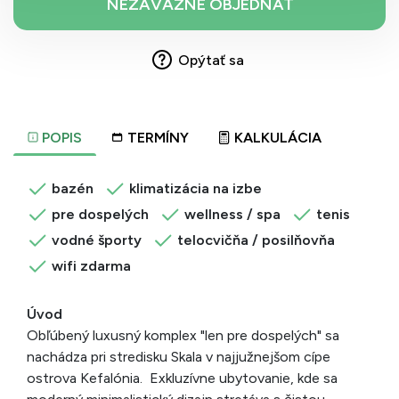
Opýtať sa
POPIS
TERMÍNY
KALKULÁCIA
bazén
klimatizácia na izbe
pre dospelých
wellness / spa
tenis
vodné športy
telocvičňa / posilňovňa
wifi zdarma
Úvod
Obľúbený luxusný komplex "len pre dospelých" sa
nachádza pri stredisku Skala v najjužnejšom cípe
ostrova Kefalónia. Exkluzívne ubytovanie, kde sa