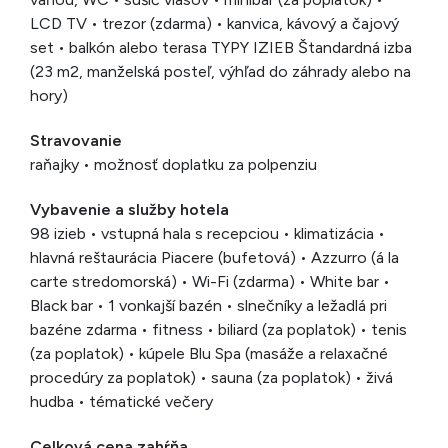
LCD TV • trezor (zdarma) • kanvica, kávový a čajový
set • balkón alebo terasa TYPY IZIEB Štandardná izba
(23 m2, manželská posteľ, výhľad do záhrady alebo na
hory)
Stravovanie
raňajky • možnosť doplatku za polpenziu
Vybavenie a služby hotela
98 izieb • vstupná hala s recepciou • klimatizácia •
hlavná reštaurácia Piacere (bufetová) • Azzurro (á la
carte stredomorská) • Wi-Fi (zdarma) • White bar •
Black bar • 1 vonkajší bazén • slnečníky a ležadlá pri
bazéne zdarma • fitness • biliard (za poplatok) • tenis
(za poplatok) • kúpele Blu Spa (masáže a relaxačné
procedúry za poplatok) • sauna (za poplatok) • živá
hudba • tématické večery
Celková cena zahŕňa