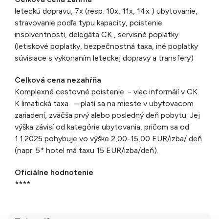
leteckú dopravu, 7x (resp. 10x, 11x, 14x ) ubytovanie,
stravovanie podľa typu kapacity, poistenie
insolventnosti, delegáta CK , servisné poplatky
(letiskové poplatky, bezpečnostná taxa, iné poplatky
súvisiace s vykonaním leteckej dopravy a transfery)
Celková cena nezahŕňa
Komplexné cestovné poistenie - viac informáií v CK.
K limatická taxa – platí sa na mieste v ubytovacom
zariadení, zväčša prvý alebo posledný deň pobytu. Jej
výška závisí od kategórie ubytovania, pričom sa od
1.1.2025 pohybuje vo výške 2,00-15,00 EUR/izba/ deň
(napr. 5* hotel má taxu 15 EUR/izba/deň).
Oficiálne hodnotenie
****