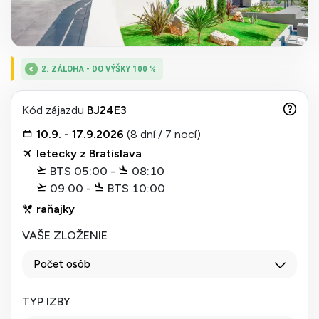
2. ZÁLOHA - DO VÝŠKY 100 %
Kód zájazdu
BJ24E3
10.9. - 17.9.2026
(8 dní / 7 nocí)
letecky z Bratislava
BTS 05:00 -
08:10
09:00 -
BTS 10:00
raňajky
VAŠE ZLOŽENIE
Počet osôb
TYP IZBY