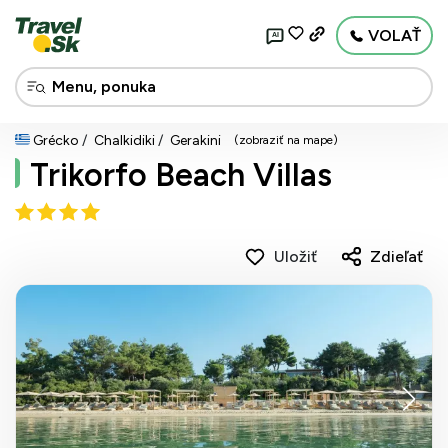
VOLAŤ
AI
Grécko
Chalkidiki
Gerakini
(zobraziť na mape)
Trikorfo Beach Villas
Uložiť
Zdieľať