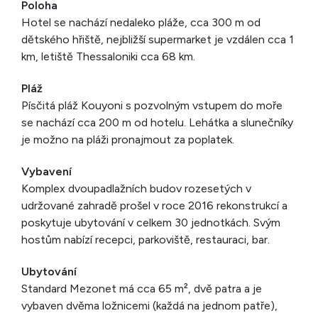
Poloha
Hotel se nachází nedaleko pláže, cca 300 m od
dětského hřiště, nejbližší supermarket je vzdálen cca 1
km, letiště Thessaloniki cca 68 km.
Pláž
Písčitá pláž Kouyoni s pozvolným vstupem do moře
se nachází cca 200 m od hotelu. Lehátka a slunečníky
je možno na pláži pronajmout za poplatek.
Vybavení
Komplex dvoupadlažních budov rozesetých v
udržované zahradě prošel v roce 2016 rekonstrukcí a
poskytuje ubytování v celkem 30 jednotkách. Svým
hostům nabízí recepci, parkoviště, restauraci, bar.
Ubytování
Standard Mezonet má cca 65 m², dvě patra a je
vybaven dvěma ložnicemi (každá na jednom patře),