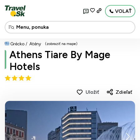
VOLAŤ
AI
Grécko
Atény
(zobraziť na mape)
Athens Tiare By Mage
Hotels
Uložiť
Zdieľať