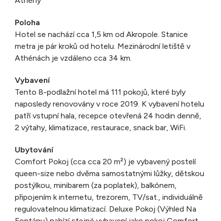
Athény
Poloha
Hotel se nachází cca 1,5 km od Akropole. Stanice
metra je pár kroků od hotelu. Mezinárodní letiště v
Athénách je vzdáleno cca 34 km.
Vybavení
Tento 8-podlažní hotel má 111 pokojů, které byly
naposledy renovovány v roce 2019. K vybavení hotelu
patří vstupní hala, recepce otevřená 24 hodin denně,
2 výtahy, klimatizace, restaurace, snack bar, WiFi.
Ubytování
Comfort Pokoj (cca cca 20 m²) je vybavený postelí
queen-size nebo dvěma samostatnými lůžky, dětskou
postýlkou, minibarem (za poplatek), balkónem,
připojením k internetu, trezorem, TV/sat., individuálně
regulovatelnou klimatizací. Deluxe Pokoj (Výhled Na
Fontánu) nabízí stejné vybavení jako pokoj Comfort,