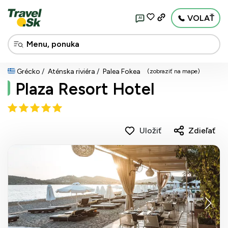
VOLAŤ
AI
Grécko
Aténska riviéra
Palea Fokea
(zobraziť na mape)
Plaza Resort Hotel
Uložiť
Zdieľať