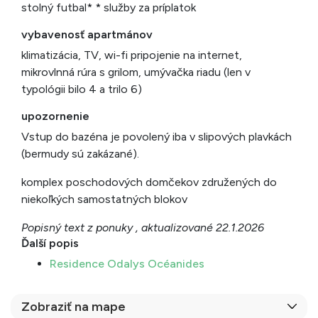
stolný futbal* * služby za príplatok
vybavenosť apartmánov
klimatizácia, TV, wi-fi pripojenie na internet,
mikrovlnná rúra s grilom, umývačka riadu (len v
typológii bilo 4 a trilo 6)
upozornenie
Vstup do bazéna je povolený iba v slipových plavkách
(bermudy sú zakázané).
komplex poschodových domčekov združených do
niekoľkých samostatných blokov
Popisný text z ponuky , aktualizované 22.1.2026
Ďalší popis
Residence Odalys Océanides
Zobraziť na mape