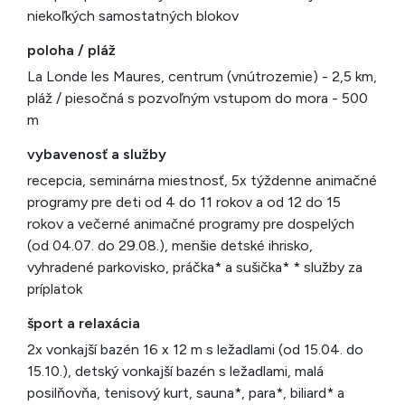
niekoľkých samostatných blokov
poloha / pláž
La Londe les Maures, centrum (vnútrozemie) - 2,5 km,
pláž / piesočná s pozvoľným vstupom do mora - 500
m
vybavenosť a služby
recepcia, seminárna miestnosť, 5x týždenne animačné
programy pre deti od 4 do 11 rokov a od 12 do 15
rokov a večerné animačné programy pre dospelých
(od 04.07. do 29.08.), menšie detské ihrisko,
vyhradené parkovisko, práčka* a sušička* * služby za
príplatok
šport a relaxácia
2x vonkajší bazén 16 x 12 m s ležadlami (od 15.04. do
15.10.), detský vonkajší bazén s ležadlami, malá
posilňovňa, tenisový kurt, sauna*, para*, biliard* a