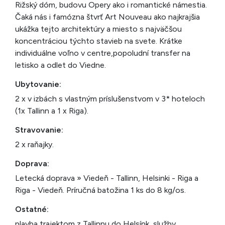
Rižský dóm, budovu Opery ako i romantické námestia.
Čaká nás i famózna štvrť Art Nouveau ako najkrajšia
ukážka tejto architektúry a miesto s najväčšou
koncentráciou týchto stavieb na svete. Krátke
individuálne voľno v centre,popoludní transfer na
letisko a odlet do Viedne.
Ubytovanie:
2 x v izbách s vlastným príslušenstvom v 3* hoteloch
(1x Tallinn a 1 x Riga).
Stravovanie:
2 x raňajky.
Doprava:
Letecká doprava » Viedeň - Tallinn, Helsinki - Riga a
Riga - Viedeň. Príručná batožina 1 ks do 8 kg/os.
Ostatné:
plavba trajektom z Tallinnu do Helsínk, služby