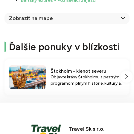
Baltský expres - Poznávací zájazd
Zobraziť na mape
Ďalšie ponuky v blízkosti
Štokholm - klenot severu
Objavte krásy Štokholmu s pestrým
programom plným histórie, kultúry a
nezabudnuteľných zážitkov na
štrnástich ostrovoch.
Travel.Sk s.r.o.