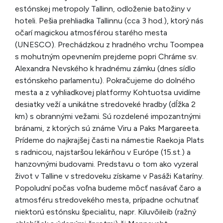
estónskej metropoly Tallinn, odloženie batožiny v
hoteli. Pešia prehliadka Tallinnu (cca 3 hod.), ktorý nás
očarí magickou atmosférou starého mesta
(UNESCO). Prechádzkou z hradného vrchu Toompea
s mohutným opevnením prejdeme popri Chráme sv.
Alexandra Nevského k hradnému zámku (dnes sídlo
estónskeho parlamentu). Pokračujeme do dolného
mesta a z vyhliadkovej platformy Kohtuotsa uvidíme
desiatky veží a unikátne stredoveké hradby (dĺžka 2
km) s obrannými vežami. Sú rozdelené impozantnými
bránami, z ktorých sú známe Viru a Paks Margareeta.
Prídeme do najkrajšej časti na námestie Raekoja Plats
s radnicou, najstaršou lekárňou v Európe (15.st.) a
hanzovnými budovami. Predstavu o tom ako vyzeral
život v Talline v stredoveku získame v Pasáži Kataríny.
Popoludní počas voľna budeme môcť nasávať čaro a
atmosféru stredovekého mesta, prípadne ochutnať
niektorú estónsku špecialitu, napr. Kiluvõileib (ražný