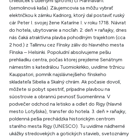
chlebíček s údenými šprotmi) či Mannavaht
(semolinová kaša). Záujemcovia sa môžu vybrať
električkou k zámku Kadriorg, ktorý dal postaviť ruský
cár Peter I. svojej žene Kataríne I. v roku 1718. Návrat
do hotela, ubytovanie a nocľah. 2. deň » raňajky, dnes
nás čaká atraktívna plavba pohodlným trajektom (cca
2 hod.) z Tallinnu cez Fínsky záliv do hlavného mesta
Fínska – Helsinki. Popoludní absolvujeme pešiu
prehliadku centra, počas ktorej prejdeme Senátnym
námestím s katedrálou Tuomiokirkko, uvidíme tržnicu
Kauppatori, pomník najslávnejšieho fínskeho
skladateľa Sibelia a Skalný chrám. Ak počasie dovolí,
môžete si pobyt spestriť, prípadne plavbou na
súostrovie a obrannú pevnosť Suomenlinna. V
podvečer odchod na letisko a odlet do Rigy (hlavné
mesto Lotyšska), transfer do hotela. 3. deň » raňajky,
poldenná pešia prechádzka historickým centrom
starého mesta Rigy (UNESCO). Tu uvidíme nádherné
ukážky stredovekých a gotických stavieb, svetoznámy