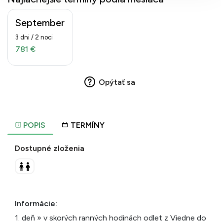
September
3 dni / 2 noci
781 €
Opýtať sa
POPIS
TERMÍNY
Dostupné zloženia
Informácie:
1. deň » v skorých ranných hodinách odlet z Viedne do