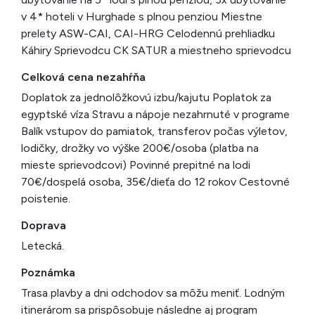
v 4* hoteli v Hurghade s plnou penziou Miestne
prelety ASW-CAI, CAI-HRG Celodennú prehliadku
Káhiry Sprievodcu CK SATUR a miestneho sprievodcu
Celková cena nezahŕňa
Doplatok za jednolôžkovú izbu/kajutu Poplatok za
egyptské víza Stravu a nápoje nezahrnuté v programe
Balík vstupov do pamiatok, transferov počas výletov,
lodičky, drožky vo výške 200€/osoba (platba na
mieste sprievodcovi) Povinné prepitné na lodi
70€/dospelá osoba, 35€/dieťa do 12 rokov Cestovné
poistenie.
Doprava
Letecká.
Poznámka
Trasa plavby a dni odchodov sa môžu meniť. Lodným
itinerárom sa prispôsobuje následne aj program