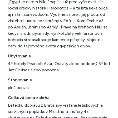
„Egypt je darom Nílu,“ napísal už pred vyše dvetisíc
rokmi grécky historik Herodotos – a tá istá rieka bude
aj naším sprievodcom. Vydáme sa proti jej prúdu, od
zlatého Luxoru cez chrámy v Edfu a Kom Ombe až
po Asuán, „bránu do Afriky“. Práve na brehoch Nílu sa
kedysi zrodili pyramídy, vynikol zlatý vek faraónov a
bohovia si stavali svoje kamenné príbytky. Vojdite s
nami do tajomného sveta egyptských divov.
Ubytovanie
4* hotely Pharaoh Azur, Gravity alebo podobný 5* loď
Jaz Cruises alebo podobná
Stravovanie
plná penzia
Celková cena zahŕňa
Leteckú dopravu z Bratislavy vrátane letiskových a
servisných poplatkov Miestne transfery 4x
ubytovanie na 5* lodi s plnou penziou, 3x ubytovanie