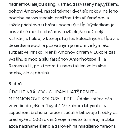
nádhernou alejou sfíng. Karnak, zasvätený najvyššiemu
bohovi Amonovi, rástol takmer dvetisíc rokov: na jeho
podobe sa vystriedalo približne tridsať faraónov a
každý pridal svoju bránu, sochu či stĺp. Výsledkom je
posvätné mesto chrámov rozľahlejšie než celý
Vatikán, s halou, v ktorej stojí les kolosálnych stĺpov, s
desiatkami sôch a posvätným jazerom veľkým ako
futbalové ihrisko. Menší Amonov chrám v Luxore zas
vystihuje moc a silu faraónov Amenhotepa III. a
Ramessa II., po ktorom tu neostali len kolosálne
sochy, ale aj obelisk.
3. deň
ÚDOLIE KRÁĽOV - CHRÁM HATŠEPSUT -
MEMNONOVE KOLOSY - EDFU Údolie kráľov nás
vovedie do „ríše mŕtvych“. V skalnom labyrinte na
západnom brehu si faraóni začali hĺbiť svoje hrobky už
pred vyše 3 500 rokmi. Svoje miesto tu má aj hrobka
azda najznámejšieho a zároveň najmladšieho faraóna