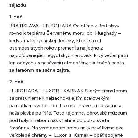
zájazdu.
1. deň
BRATISLAVA - HURGHADA Odletíme z Bratislavy
rovno k teplému Červenému moru, do Hurghady –
kedysi malej rybárskej dedinky, ktorá sa od
osemdesiatych rokov premenila na jedno z
najobľúbenejších egyptských letovísk. Prvý večer patrí
len oddychu a nasávaniu atmosféry; skutočná cesta
za faraónmi sa začne zajtra.
2. deň
HURGHADA - LUXOR - KARNAK Skorým transferom
sa presunieme k najzachovalejším starovekým
pamiatkam sveta – do Luxoru . Práve tu sa začne aj
naša plavba po Níle. Toto tajomné, obrovské múzeum
pod holým nebom nás vtiahne do pulzu sveta
faraónov. Na východnom brehu rieky navštívime dva
veľkolepé chrámy – Luxor a Karnak – opäť spojené