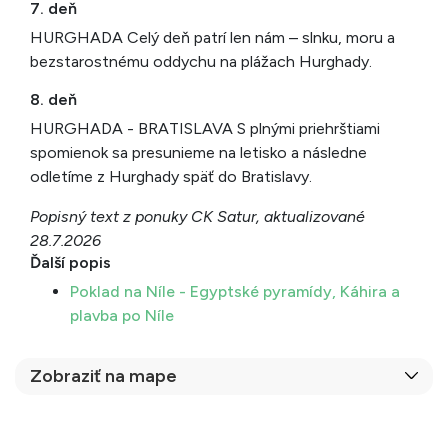
7. deň
HURGHADA Celý deň patrí len nám – slnku, moru a
bezstarostnému oddychu na plážach Hurghady.
8. deň
HURGHADA - BRATISLAVA S plnými priehrštiami
spomienok sa presunieme na letisko a následne
odletíme z Hurghady späť do Bratislavy.
Popisný text z ponuky CK Satur, aktualizované
28.7.2026
Ďalší popis
Poklad na Níle - Egyptské pyramídy, Káhira a
plavba po Níle
Zobraziť na mape