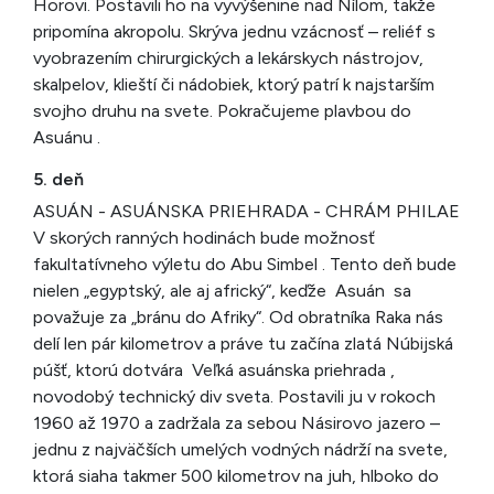
Horovi. Postavili ho na vyvýšenine nad Nílom, takže
pripomína akropolu. Skrýva jednu vzácnosť – reliéf s
vyobrazením chirurgických a lekárskych nástrojov,
skalpelov, klieští či nádobiek, ktorý patrí k najstarším
svojho druhu na svete. Pokračujeme plavbou do
Asuánu .
5. deň
ASUÁN - ASUÁNSKA PRIEHRADA - CHRÁM PHILAE
V skorých ranných hodinách bude možnosť
fakultatívneho výletu do Abu Simbel . Tento deň bude
nielen „egyptský, ale aj africký“, keďže Asuán sa
považuje za „bránu do Afriky“. Od obratníka Raka nás
delí len pár kilometrov a práve tu začína zlatá Núbijská
púšť, ktorú dotvára Veľká asuánska priehrada ,
novodobý technický div sveta. Postavili ju v rokoch
1960 až 1970 a zadržala za sebou Násirovo jazero –
jednu z najväčších umelých vodných nádrží na svete,
ktorá siaha takmer 500 kilometrov na juh, hlboko do