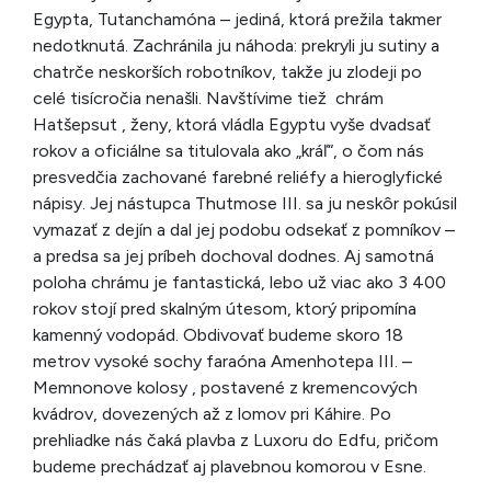
Egypta, Tutanchamóna – jediná, ktorá prežila takmer
nedotknutá. Zachránila ju náhoda: prekryli ju sutiny a
chatrče neskorších robotníkov, takže ju zlodeji po
celé tisícročia nenašli. Navštívime tiež chrám
Hatšepsut , ženy, ktorá vládla Egyptu vyše dvadsať
rokov a oficiálne sa titulovala ako „kráľ“, o čom nás
presvedčia zachované farebné reliéfy a hieroglyfické
nápisy. Jej nástupca Thutmose III. sa ju neskôr pokúsil
vymazať z dejín a dal jej podobu odsekať z pomníkov –
a predsa sa jej príbeh dochoval dodnes. Aj samotná
poloha chrámu je fantastická, lebo už viac ako 3 400
rokov stojí pred skalným útesom, ktorý pripomína
kamenný vodopád. Obdivovať budeme skoro 18
metrov vysoké sochy faraóna Amenhotepa III. –
Memnonove kolosy , postavené z kremencových
kvádrov, dovezených až z lomov pri Káhire. Po
prehliadke nás čaká plavba z Luxoru do Edfu, pričom
budeme prechádzať aj plavebnou komorou v Esne.