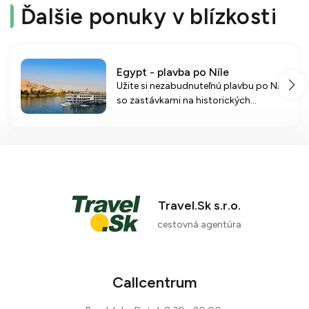
Ďalšie ponuky v blízkosti
Egypt - plavba po Níle
Užite si nezabudnuteľnú plavbu po Níle
so zastávkami na historických
miestach a odpočinkom pri Červenom
mori. Ubytovanie na 5* lodiach a all
inclusive program v hoteli zaručí
komfort a relaxáciu.
Travel.Sk s.r.o.
cestovná agentúra
Callcentrum