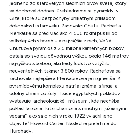
jediného zo starovekých siedmich divov sveta, ktorý
sa dochoval dodnes. Prehliadneme si pyramídy v
Gíze, ktoré sú bezpochyby unikátnym príkladom
dokonalosti staroveku. Panovníci Chufu, Rachef a
Menkaure sa pred viac ako 4 500 rokmi pustili do
veľkolepých stavieb – a najväčšia z nich, Veľká
Chufuova pyramída z 2,5 milióna kamenných blokov,
ostala so svojou pôvodnou výškou okolo 146 metrov
najvyššou stavbou, akú kedy ľudstvo vztýčilo,
neuveriteľných takmer 3 800 rokov. Rachefova sa
zachovala najlepšie a Menkaureova je najmenšia. K
pyramídovému komplexu patrí aj známa sfinga a
údolný chrám zo žuly. Tisíce egyptských pokladov
vystavuje archeologické múzeum , kde nechýba
poklad faraóna Tutanchamona s mnohými „úžasnými
vecami“, ako sa o nich v roku 1922 vyjadril jeho
objaviteľ Howard Carter. Následne preletíme do
Hurghady .