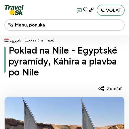
VOLAŤ
AI
Egypt
(zobraziť na mape)
Poklad na Níle - Egyptské
pyramídy, Káhira a plavba
po Níle
Zdieľať