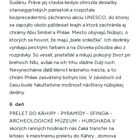
Sudánu. Práve jej stavba kedysi ohrozila desiatky
staroegyptských pamiatok a rozpútala
bezprecedentnú záchrannú akciu UNESCO, do ktorej
sa zapojilo okolo päťdesiat krajín a ktorá zachránila aj
chrámy Abu Simbel a Philae. Mesto obývajú Núbijci, o
ktorých sa hovorí, že majú „biele srdiečka“. Ich dedinky
vynikajú pestrými farbami a na človeka pôsobia ako z
rozprávky. Sú veselí, priateľskí a milujú pokojný život pri
brehoch Nílu, avšak na ich trhu vládne čulý ruch.
Nevynecháme ďalší klenot krásneho mesta, a to
chrám Philae zasvätený bohyni Isis. V závislosti od
času bude fakultatívne možnosť návštevy núbijskej
dediny.
6. deň
PRELET DO KÁHIRY - PYRAMÍDY - SFINGA -
ARCHEOLOGICKÉ MÚZEUM - HURGHADA V
skorých ranných hodinách nás čaká transfer na
letisko k miestnemu preletu do Káhiry , domova