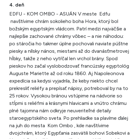
4. deň
EDFU - KOM OMBO - ASUÁN V meste Edfu
navštívime chrám sokolieho boha Hora, ktorý bol
božským egyptským vládcom. Patrí medzi najväčšie a
najlepšie zachované chrámy vôbec – a nie náhodou:
po stáročia ho takmer úplne pochovali naviate púštne
piesky a nílsky nános, miestami až do dvanásťmetrovej
hĺbky, takže z neho vytŕčal len vrchol brány. Spod
pieskov ho začal vyslobodzovať francúzsky egyptológ
Auguste Mariette až od roku 1860. Aj Napoleonova
expedícia sa kedysi vyjadrila, že keby niekto chcel
prekresliť reliéfy a prepísať nápisy, potreboval by na to
25 rokov. Vysokou bránou vstúpime na nádvorie so
stĺpmi s reliéfmi a krásnymi hlavicami a vnútro chrámu
plné tajomna nám odkryje neuveriteľné detaily
staroegyptského sveta. Po prehliadke sa plavíme ďalej
na juh do mesta Kom Ombo , kde navštívime
dvojchrám, ktorý Egypťania zasvätili bohovi Sobekovi a