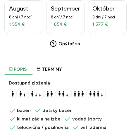
August
September
Október
8 dní / 7 nocí
8 dní / 7 nocí
8 dní / 7 nocí
1 554 €
1 654 €
1 577 €
Opýtať sa
POPIS
TERMÍNY
Dostupné zloženia
bazén
detský bazén
klimatizácia na izbe
vodné športy
telocvičňa / posilňovňa
wifi zdarma