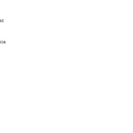
az
cia