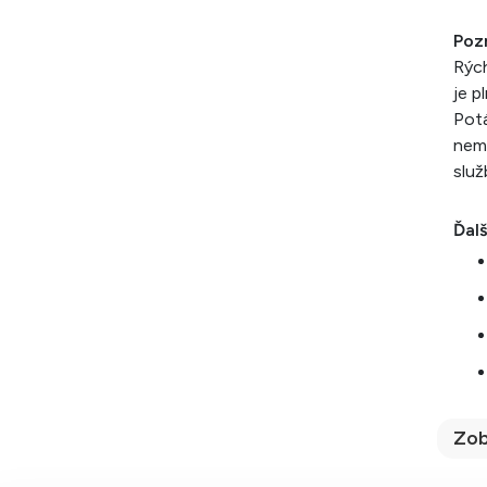
Poz
Rých
je p
Potá
nemá
služ
Ďalš
Zob