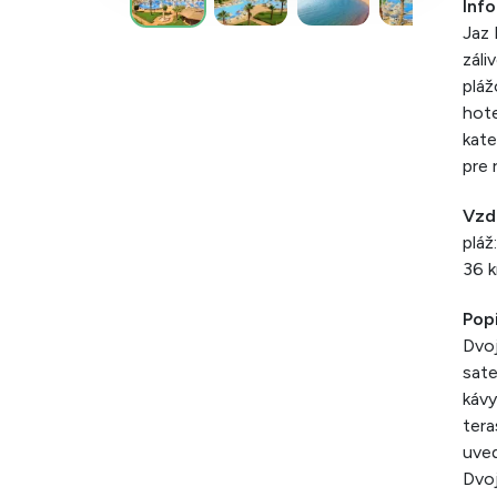
Info
Jaz 
záli
pláž
hote
kate
pre 
Vzd
pláž
36 k
Popi
Dvoj
sate
kávy
tera
uved
Dvoj