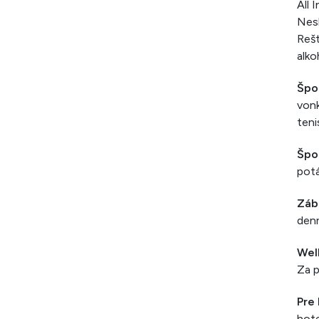
All 
Nesk
Rešt
alko
Špo
vonk
teni
Špor
potá
Záb
den
Wel
Za p
Pre
hote