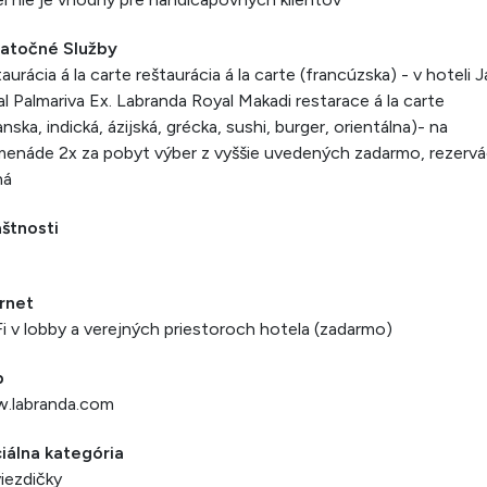
atočné Služby
aurácia á la carte reštaurácia á la carte (francúzska) - v hoteli J
l Palmariva Ex. Labranda Royal Makadi restarace á la carte
ianska, indická, ázijská, grécka, sushi, burger, orientálna)- na
enáde 2x za pobyt výber z vyššie uvedených zadarmo, rezervá
ná
štnosti
rnet
i v lobby a verejných priestoroch hotela (zadarmo)
b
.labranda.com
iálna kategória
iezdičky