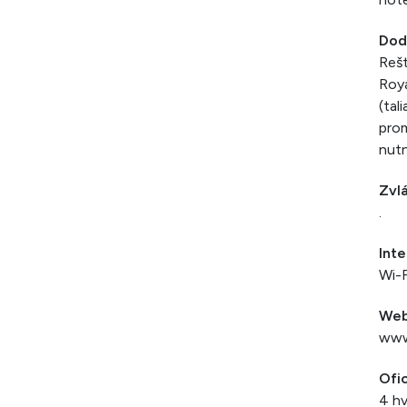
Dod
Rešt
Roya
(tal
prom
nut
Zvlá
.
Inte
Wi-F
We
www
Ofic
4 hv