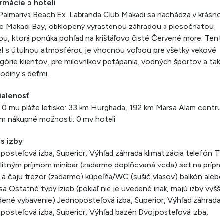
rmácie o hoteli
Palmariva Beach Ex. Labranda Club Makadi sa nachádza v krás
ve Makadi Bay, obklopený vyrastenou záhradou a piesočnatou
ou, ktorá ponúka pohľad na krištáľovo čisté Červené more. Ten
l s útulnou atmosférou je vhodnou voľbou pre všetky vekové
górie klientov, pre milovníkov potápania, vodných športov a tak
rodiny s deťmi.
ialenosť
: 0 mu pláže letisko: 33 km Hurghada, 192 km Marsa Alam centr
m nákupné možnosti: 0 mv hoteli
s izby
posteľová izba, Superior, Výhľad záhrada klimatizácia telefón 
litným príjmom minibar (zadarmo doplňovaná voda) set na prípr
 a čaju trezor (zadarmo) kúpeľňa/WC (sušič vlasov) balkón aleb
sa Ostatné typy izieb (pokiaľ nie je uvedené inak, majú izby vyšš
ené vybavenie) Jednoposteľová izba, Superior, Výhľad záhrad
posteľová izba, Superior, Výhľad bazén Dvojposteľová izba,