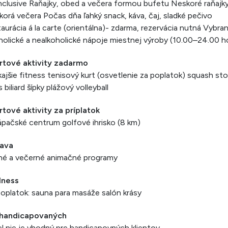
Inclusive Raňajky, obed a večera formou bufetu Neskoré raňajk
orá večera Počas dňa ľahký snack, káva, čaj, sladké pečivo
aurácia á la carte (orientálna)- zdarma, rezervácia nutná Vybra
holické a nealkoholické nápoje miestnej výroby (10.00–24.00 h
rtové aktivity zadarmo
ajšie fitness tenisový kurt (osvetlenie za poplatok) squash sto
s biliard šípky plážový volleyball
tové aktivity za príplatok
pačské centrum golfové ihrisko (8 km)
ava
né a večerné animačné programy
lness
oplatok: sauna para masáže salón krásy
 handicapovaných
l nie je vhodný pre handicapovných klientov