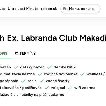
ute
Ultra Last Minute
reisen.sk
h Ex. Labranda Club Makad
OPIS
TERMÍNY
bazén
detský bazén
detský kútik
klimatizácia na izbe
rodinná dovolenka
wellness /
potápanie
tenis
vodné športy
telocvičňa / posilňovňa
volejbal
wifi zdarma
ležadlá a slnečníky na pláži zadarmo