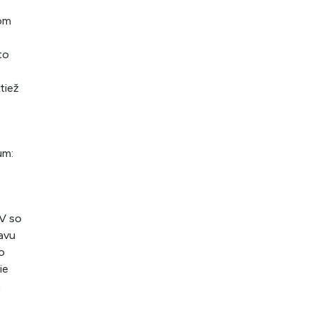
nom
to
tiež
um:
TV so
avu
o
ie
a