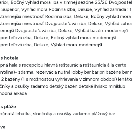
rior, Bočný výhľad mora: iba v zimnej sezóne 25/26 Dvojposte
, Superior, Výhľad mora Rodinná izba, Deluxe, Výhľad záhrada : 1
strannejšia miestnosť Rodinná izba, Deluxe, Bočný výhľad mora :
strannejšia miestnosť Dvojposteľová izba, Deluxe, Výhľad záhra
rnejší Dvojposteľová izba, Deluxe, Výhľad bazén: modernejší
posteľová izba, Deluxe, Bočný výhľad mora: modernejší
posteľová izba, Deluxe, Výhľad mora: modernejší
is hotela
pná hala s recepciou hlavná reštaurácia reštaurácia á la carte
entálna)- zdarma, rezervácia nutná lobby bar bar pri bazéne bar 
i 2 bazény (1 s možnosťou vyhrievania v zimnom období) lehátk
čníky a osušky zadarmo detský bazén detské ihrisko miniklub
hodná arkáda
is pláže
očnatá lehátka, slnečníky a osušky zadarmo plážový bar
ava