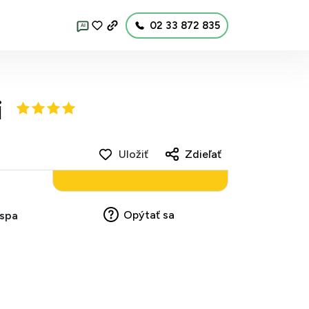
02 33 872 835
AI
i
Uložiť
Zdieľať
Opýtať sa
 spa