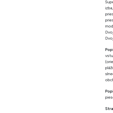
Supe
izba
prie
prie
mode
Dvoj
Dvoj
Pop
vstu
(ori
pláž
slne
obc
Pop
pies
Str