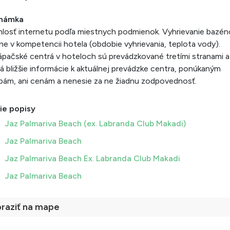
námka
losť internetu podľa miestnych podmienok. Vyhrievanie bazén
lne v kompetencii hotela (obdobie vyhrievania, teplota vody).
pačské centrá v hoteloch sú prevádzkované tretími stranami 
 bližšie informácie k aktuálnej prevádzke centra, ponúkaným
bám, ani cenám a nenesie za ne žiadnu zodpovednosť.
ie popisy
Jaz Palmariva Beach (ex. Labranda Club Makadi)
Jaz Palmariva Beach
Jaz Palmariva Beach Ex. Labranda Club Makadi
Jaz Palmariva Beach
raziť na mape