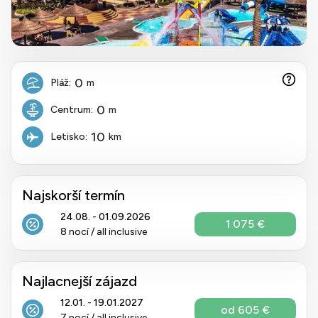
0
Pláž:
m
0
Centrum:
m
10
Letisko:
km
Najskorší termín
24.08. - 01.09.2026
1 075 €
8 nocí / all inclusive
Najlacnejší zájazd
12.01. - 19.01.2027
od 605 €
7 nocí / all inclusive