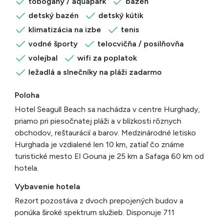
tobogány / aquapark
bazén
detský bazén
detský kútik
klimatizácia na izbe
tenis
vodné športy
telocvičňa / posilňovňa
volejbal
wifi za poplatok
ležadlá a slnečníky na pláži zadarmo
Poloha
Hotel Seagull Beach sa nachádza v centre Hurghady,
priamo pri piesočnatej pláži a v blízkosti rôznych
obchodov, reštaurácií a barov. Medzinárodné letisko
Hurghada je vzdialené len 10 km, zatiaľ čo známe
turistické mesto El Gouna je 25 km a Safaga 60 km od
hotela.
Vybavenie hotela
Rezort pozostáva z dvoch prepojených budov a
ponúka široké spektrum služieb. Disponuje 711