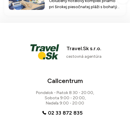
Obľúbený hotelový komplex priamo
pri širokej piesočnatej pláži s bohatým
zázemím a rekreačnými možnosťami
pre rodiny aj jednotlivcov v srdci
Hurghady.
Travel.Sk s.r.o.
cestovná agentúra
Callcentrum
Pondelok - Piatok 8:30 - 20:00,
Sobota 9:00 - 20:00,
Nedeľa 9:00 - 20:00
02 33 872 835