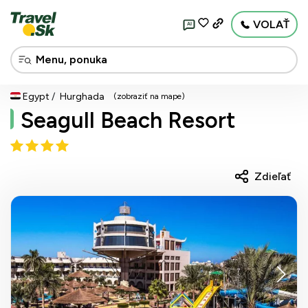
VOLAŤ
AI
Egypt
Hurghada
(zobraziť na mape)
Seagull Beach Resort
Zdieľať