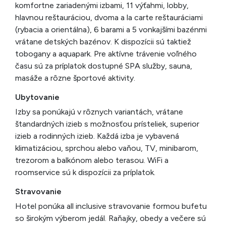
komfortne zariadenými izbami, 11 výťahmi, lobby,
hlavnou reštauráciou, dvoma a la carte reštauráciami
(rybacia a orientálna), 6 barami a 5 vonkajšími bazénmi
vrátane detských bazénov. K dispozícii sú taktiež
tobogany a aquapark. Pre aktívne trávenie voľného
času sú za príplatok dostupné SPA služby, sauna,
masáže a rôzne športové aktivity.
Ubytovanie
Izby sa ponúkajú v rôznych variantách, vrátane
štandardných izieb s možnosťou prísteliek, superior
izieb a rodinných izieb. Každá izba je vybavená
klimatizáciou, sprchou alebo vaňou, TV, minibarom,
trezorom a balkónom alebo terasou. WiFi a
roomservice sú k dispozícii za príplatok.
Stravovanie
Hotel ponúka all inclusive stravovanie formou bufetu
so širokým výberom jedál. Raňajky, obedy a večere sú