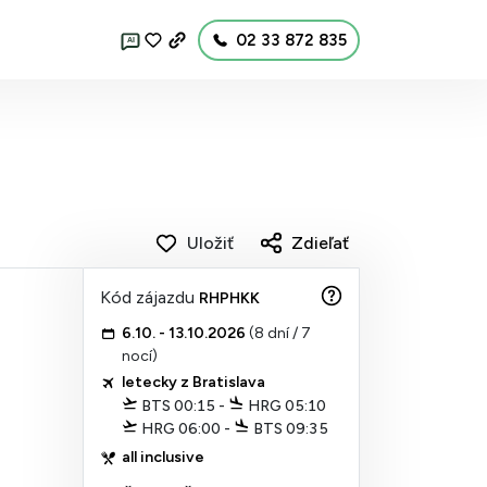
02 33 872 835
AI
Uložiť
Zdieľať
Kód zájazdu
RHPHKK
6.10. - 13.10.2026
(8 dní / 7
nocí)
letecky z Bratislava
BTS 00:15 -
HRG 05:10
HRG 06:00 -
BTS 09:35
all inclusive