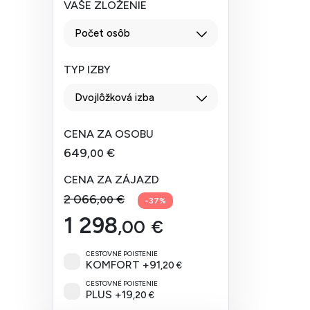
VAŠE ZLOŽENIE
Počet osôb
TYP IZBY
Dvojlôžková izba
CENA ZA OSOBU
649
€
,00
CENA ZA ZÁJAZD
2 066
€
,00
-
37
%
1 298
,00
€
CESTOVNÉ POISTENIE
KOMFORT
+
91
,20
€
CESTOVNÉ POISTENIE
PLUS
+
19
,20
€