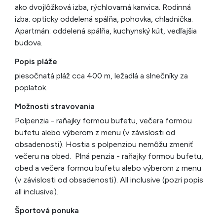
ako dvojlôžková izba, rýchlovarná kanvica. Rodinná
izba: opticky oddelená spálňa, pohovka, chladnička.
Apartmán: oddelená spálňa, kuchynský kút, vedľajšia
budova.
Popis pláže
piesočnatá pláž cca 400 m, ležadlá a slnečníky za
poplatok.
Možnosti stravovania
Polpenzia - raňajky formou bufetu, večera formou
bufetu alebo výberom z menu (v závislosti od
obsadenosti). Hostia s polpenziou nemôžu zmeniť
večeru na obed. Plná penzia - raňajky formou bufetu,
obed a večera formou bufetu alebo výberom z menu
(v závislosti od obsadenosti). All inclusive (pozri popis
all inclusive).
Športová ponuka