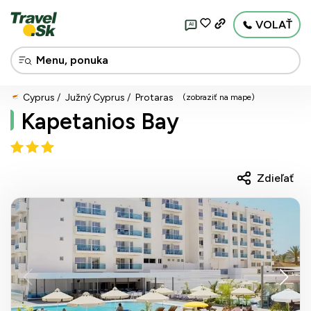
VOLAŤ
AI
Cyprus
Južný Cyprus
Protaras
(zobraziť na mape)
Kapetanios Bay
Zdieľať