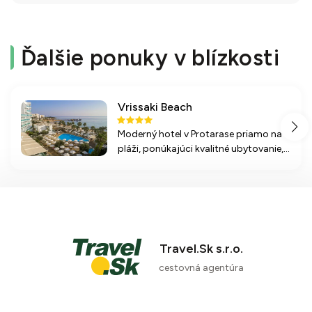
Ďalšie ponuky v blízkosti
Vrissaki Beach
Moderný hotel v Protarase priamo na
pláži, ponúkajúci kvalitné ubytovanie,
bohaté možnosti stravovania a
športové aktivity pre dokonalý
oddych na Cypre.
Travel.Sk s.r.o.
cestovná agentúra