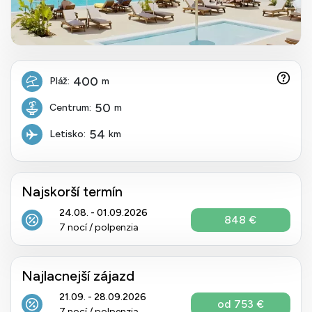
400
Pláž:
m
50
Centrum:
m
54
Letisko:
km
Najskorší termín
24.08. - 01.09.2026
848 €
7 nocí / polpenzia
Najlacnejší zájazd
21.09. - 28.09.2026
od 753 €
7 nocí / polpenzia