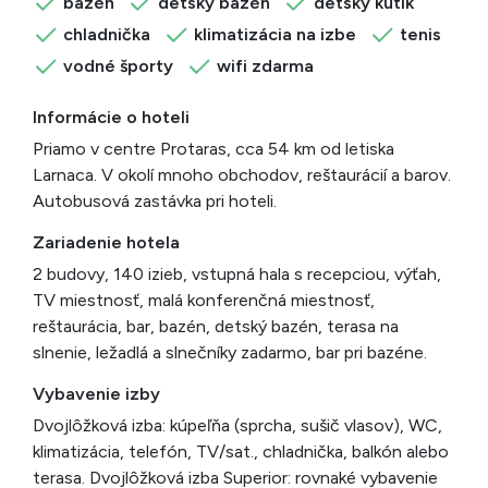
bazén
detský bazén
detský kútik
chladnička
klimatizácia na izbe
tenis
vodné športy
wifi zdarma
Informácie o hoteli
Priamo v centre Protaras, cca 54 km od letiska
Larnaca. V okolí mnoho obchodov, reštaurácií a barov.
Autobusová zastávka pri hoteli.
Zariadenie hotela
2 budovy, 140 izieb, vstupná hala s recepciou, výťah,
TV miestnosť, malá konferenčná miestnosť,
reštaurácia, bar, bazén, detský bazén, terasa na
slnenie, ležadlá a slnečníky zadarmo, bar pri bazéne.
Vybavenie izby
Dvojlôžková izba: kúpeľňa (sprcha, sušič vlasov), WC,
klimatizácia, telefón, TV/sat., chladnička, balkón alebo
terasa. Dvojlôžková izba Superior: rovnaké vybavenie