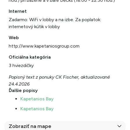
hod.) pri bazéne a v bare Decks (18.00 - 22.30 hod.)
Internet
Zadarmo: WiFi v lobby a na izbe. Za poplatok:
internetový kútik v lobby
Web
http://www.kapetaniosgroup.com
Oficiálna kategória
3 hviezdičky
Popisný text z ponuky CK Fischer, aktualizované
24.4.2026
Ďalšie popisy
Kapetanios Bay
Kapetanios Bay
Zobraziť na mape