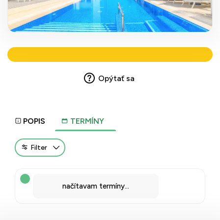
Opýtať sa
POPIS
TERMÍNY
Filter
načítavam termíny...