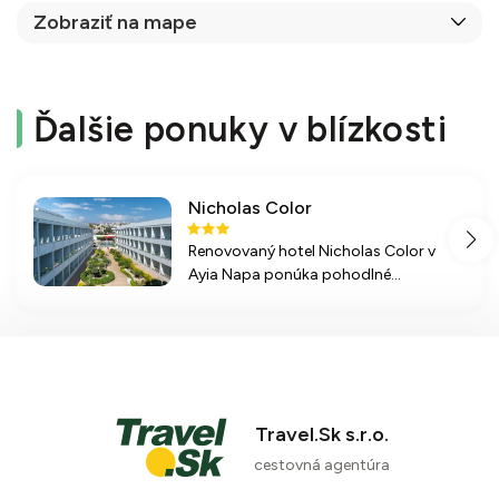
Zobraziť na mape
Ďalšie ponuky v blízkosti
Nicholas Color
Renovovaný hotel Nicholas Color v
Ayia Napa ponúka pohodlné
ubytovanie, živú atmosféru, skvelú
polohu blízko pláže a bohaté
stravovanie formou all inclusive.
Travel.Sk s.r.o.
cestovná agentúra