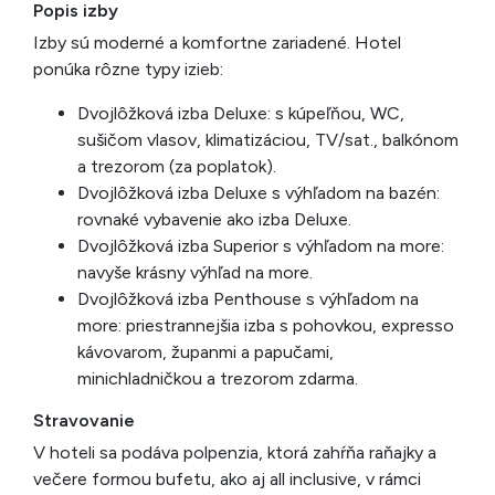
Popis izby
Izby sú moderné a komfortne zariadené. Hotel
ponúka rôzne typy izieb:
Dvojlôžková izba Deluxe: s kúpeľňou, WC,
sušičom vlasov, klimatizáciou, TV/sat., balkónom
a trezorom (za poplatok).
Dvojlôžková izba Deluxe s výhľadom na bazén:
rovnaké vybavenie ako izba Deluxe.
Dvojlôžková izba Superior s výhľadom na more:
navyše krásny výhľad na more.
Dvojlôžková izba Penthouse s výhľadom na
more: priestrannejšia izba s pohovkou, expresso
kávovarom, županmi a papučami,
minichladničkou a trezorom zdarma.
Stravovanie
V hoteli sa podáva polpenzia, ktorá zahŕňa raňajky a
večere formou bufetu, ako aj all inclusive, v rámci