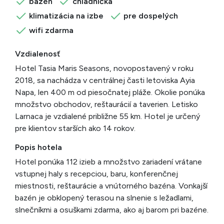
bazén
chladnička
klimatizácia na izbe
pre dospelých
wifi zdarma
Vzdialenosť
Hotel Tasia Maris Seasons, novopostavený v roku
2018, sa nachádza v centrálnej časti letoviska Ayia
Napa, len 400 m od piesočnatej pláže. Okolie ponúka
množstvo obchodov, reštaurácií a taverien. Letisko
Larnaca je vzdialené približne 55 km. Hotel je určený
pre klientov starších ako 14 rokov.
Popis hotela
Hotel ponúka 112 izieb a množstvo zariadení vrátane
vstupnej haly s recepciou, baru, konferenčnej
miestnosti, reštaurácie a vnútorného bazéna. Vonkajší
bazén je obklopený terasou na slnenie s ležadlami,
slnečníkmi a osuškami zdarma, ako aj barom pri bazéne.