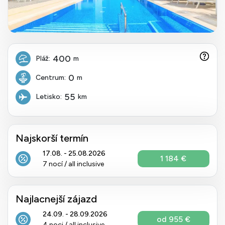
400
Pláž:
m
0
Centrum:
m
55
Letisko:
km
Najskorší termín
17.08. - 25.08.2026
1 184 €
7 nocí / all inclusive
Najlacnejší zájazd
24.09. - 28.09.2026
od 955 €
4 noci / all inclusive