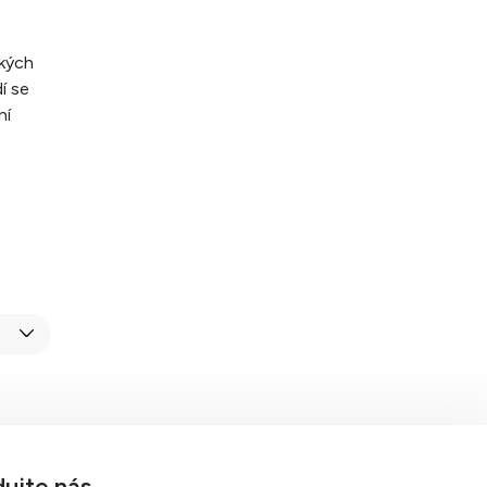
ckých
í se
ní
dujte nás