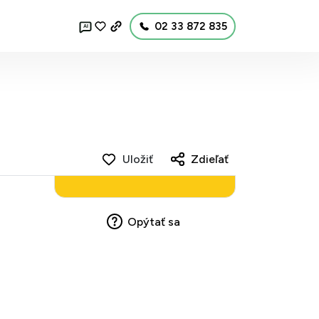
02 33 872 835
AI
Uložiť
Zdieľať
Opýtať sa