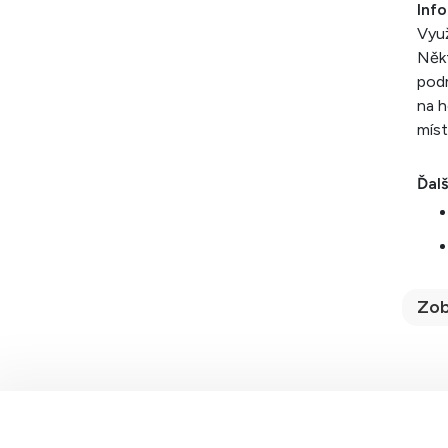
Inf
Využ
Někt
podm
na h
míst
Ďalš
Zob