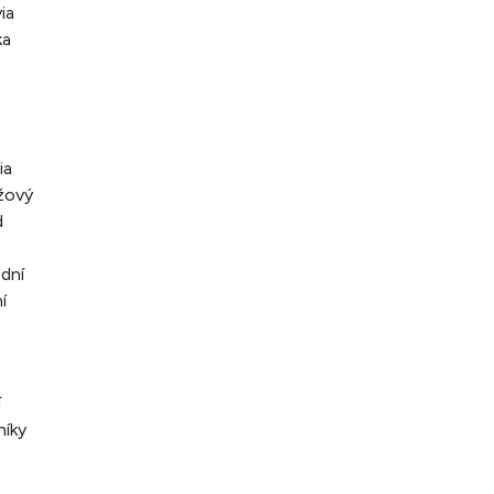
ia
ka
ia
ážový
d
odní
í
í
níky