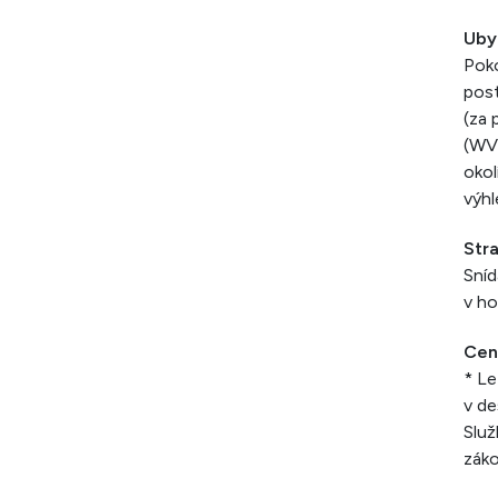
Uby
Poko
post
(za 
(WV,
okol
výhl
Str
Sníd
v ho
Cen
* Le
v de
Služ
záko