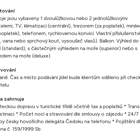
tování
je jsou vybaveny 1 dvoulůžkovou nebo 2 jednolůžkovými
elemi, TV, klimatizací (centrální), trezorem (za poplatek), minile
poplatek), telefonem, rychlovarnou konvicí. Vlastní příslušenství
 vana nebo sprchový kout, vysoušeč vlasů). Balkon. Výhled do
í (standard), s částečným výhledem na moře (superior) nebo s
edem na moře (deluxe).
avování
aně. Čas a místo podávání jídel bude klientům sděleno při chec
telu.
a zahrnuje
teckou dopravu v turistické třídě včetně tax a poplatků * Trans
stinaci * Počet nocí a stravování dle smlouvy o zájezdu * 24/7
by česky hovořícího delegáta Čedoku na telefonu * Pojištění d
na č. 159/1999 Sb.