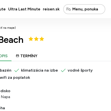
ute
Ultra Last Minute
reisen.sk
ziť na mape)
Beach
OPIS
TERMÍNY
bazén
klimatizácia na izbe
vodné športy
wifi za poplatok
edisko
a Napa
oha