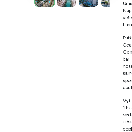
Umís
Napa
veře
Larn
Pláž
Cca 
Goni
bar,
hote
slun
spor
cest
Vyb
1 bu
rest
u ba
popl