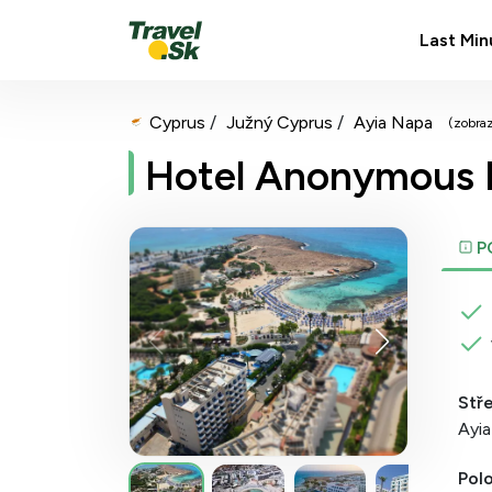
Last Min
Cyprus
Južný Cyprus
Ayia Napa
(zobra
Hotel Anonymous 
P
Stř
Ayi
Pol