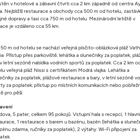
těn v hotelové a zábavní čtvrti cca 2 km západně od centra Ay
. Nejbližší restaurace a obchody cca 500 m od hotelu, zastáv
jné dopravy a taxi cca 750 m od hotelu. Mezinárodní letiště v
ace je vzdáleno cca 55 km.
50 m od hotelu se nachází veřejná písčito-oblázková pláž Vath
a. Přístup přes parkoviště; lehátka a slunečníky za poplatek, pl
 v letní sezóně nabídka vodních sportů za poplatek. Cca 2 km o
lu veřejná pláž Nissi s certifikátem Modrá vlajka. Lehátka a
ečníky za poplatek, plážové restaurace a bary, v letní sezóně v
ty za poplatek; přístup po místních komunikacích nebo pobřežn
ě pro pěší.
avení
dova, 5 pater, celkem 95 pokojů. Vstupní hala s recepcí, 1 hlavn
aurace, 1 restaurace s barem u bazénu, bazén (lehátka a sluneč
zénu zdarma, ručníky za poplatek), 2 výtahy. Wi-Fi připojení za
atek.