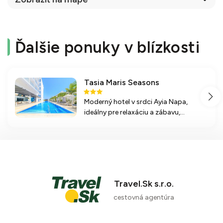
Ďalšie ponuky v blízkosti
Tasia Maris Seasons
Moderný hotel v srdci Ayia Napa,
ideálny pre relaxáciu a zábavu,
ponúkajúci komfortné izby a široké
možnosti stravovania, len 400 m od
pláže.
Travel.Sk s.r.o.
cestovná agentúra