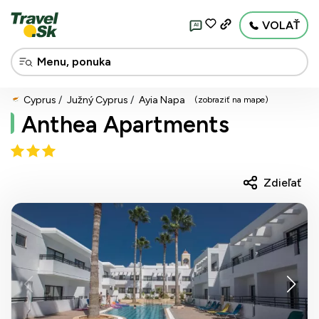
VOLAŤ
AI
Cyprus
Južný Cyprus
Ayia Napa
(zobraziť na mape)
Anthea Apartments
Zdieľať