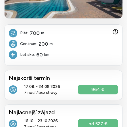
700
Pláž:
m
200
Centrum:
m
60
Letisko:
km
Najskorší termín
17.08. - 24.08.2026
964 €
7 nocí / bez stravy
Najlacnejší zájazd
16.10. - 23.10.2026
od 527 €
7 nocí / bez stravy