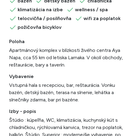
bazén
detský bazén
chladnička
klimatizácia na izbe
wellness / spa
telocvičňa / posilňovňa
wifi za poplatok
požičovňa bicyklov
Poloha
Apartmánový komplex v blízkosti živého centra Aya
Napa, cca 55 km od letiska Larnaka. V okolí obchody,
reštaurácie, bary a taverín.
Vybavenie
Vstupná hala s recepciou, bar, reštaurácia. Vonku
bazén, detský bazén, terasa na slnenie, lehátka a
slnečníky zdarma, bar pri bazéne.
Izby - popis
Štúdio : kúpeľňa, WC, klimatizácia, kuchynský kút s
chladničkou, rýchlovarná kanvica, trezor na poplatok,
balkón. Štúdio, Superior : modernejšie vybavenie, po