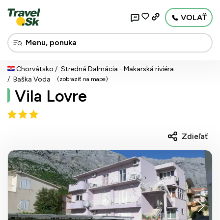
VOLAŤ
AI
Chorvátsko
Stredná Dalmácia - Makarská riviéra
Baška Voda
(zobraziť na mape)
Vila Lovre
Zdieľať