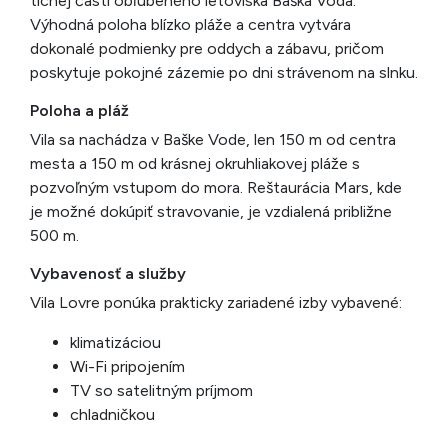
tichej časti obľúbeného letoviska Baška Voda.
Výhodná poloha blízko pláže a centra vytvára
dokonalé podmienky pre oddych a zábavu, pričom
poskytuje pokojné zázemie po dni strávenom na slnku.
Poloha a pláž
Vila sa nachádza v Baške Vode, len 150 m od centra
mesta a 150 m od krásnej okruhliakovej pláže s
pozvoľným vstupom do mora. Reštaurácia Mars, kde
je možné dokúpiť stravovanie, je vzdialená približne
500 m.
Vybavenosť a služby
Vila Lovre ponúka prakticky zariadené izby vybavené:
klimatizáciou
Wi-Fi pripojením
TV so satelitným príjmom
chladničkou